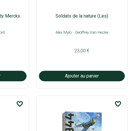
ddy Merckx
Soldats de la nature (Les)
oid
Alex Mylo
Geoffrey Van Hecke
23,00 €
favorite_border
favorite_border