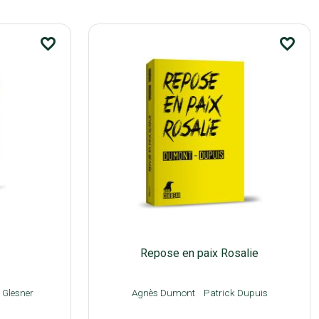
favorite_border
favorite_border
Repose en paix Rosalie
 Glesner
Agnès Dumont
Patrick Dupuis