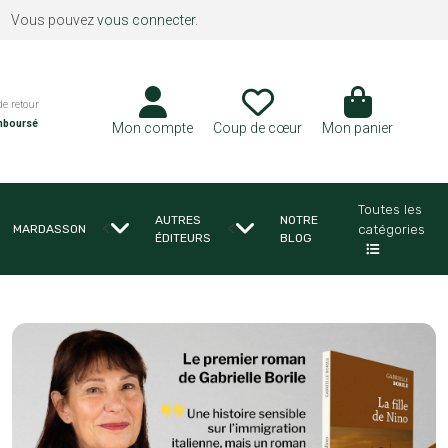
Vous pouvez
vous connecter
.
de retour
mboursé
Mon compte
Coup de cœur
Mon panier
Toutes les
AUTRES
NOTRE
<
<
catégories
MARDASSON
ÉDITEURS
BLOG