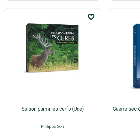
favorite_border
Saison parmi les cerfs (Une)
Guerre secr
Philippe Son