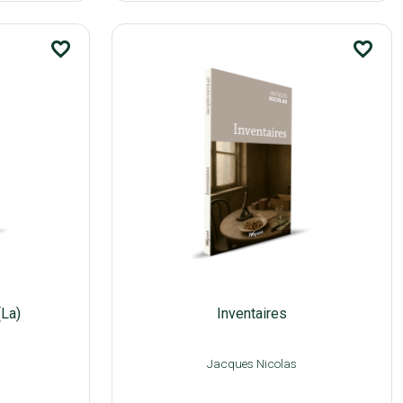
favorite_border
favorite_border
(La)
Inventaires
Jacques Nicolas