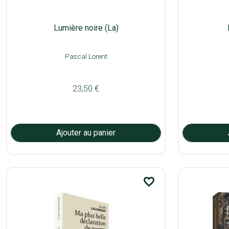
Lumière noire (La)
Pascal Lorent
23,50 €
favorite_border