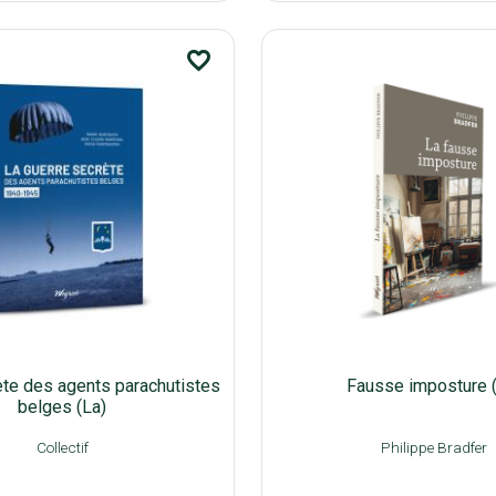
favorite_border
ète des agents parachutistes
Fausse imposture 
belges (La)
Collectif
Philippe Bradfer