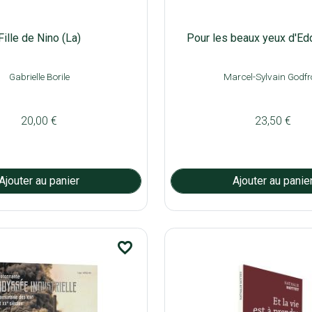
Fille de Nino (La)
Pour les beaux yeux d'E
Gabrielle Borile
Marcel-Sylvain Godfr
20,00 €
23,50 €
favorite_border