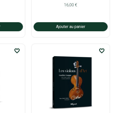
16,00 €
favorite_border
favorite_border