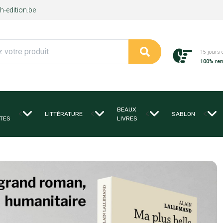
-edition.be
15 jours 
100% re
BEAUX
<
<
<
<
LITTÉRATURE
SABLON
TES
LIVRES