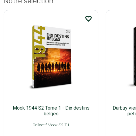
Notre sélection
favorite_border
Mook 1944 S2 Tome 1 - Dix destins
Durbuy vieil
belges
peti
Collectif Mook S2 T1