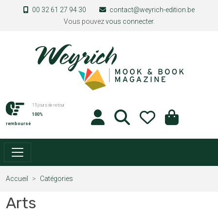
Aller au contenu principal
00 32 61 27 94 30
contact@weyrich-edition.be
Vous pouvez
vous connecter
.
15 jours de retour
100%
remboursé
Accueil
Catégories
Arts