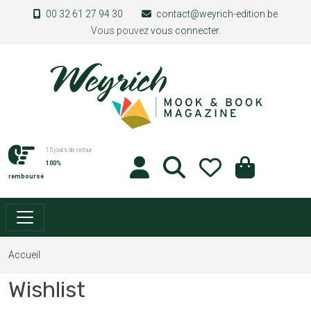
Aller au contenu principal
00 32 61 27 94 30
contact@weyrich-edition.be
Vous pouvez
vous connecter
.
15 jours de retour
100%
remboursé
Accueil
Wishlist