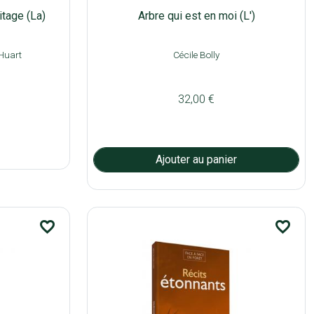
itage (La)
Arbre qui est en moi (L')
 Huart
Cécile Bolly
32,00 €
favorite_border
favorite_border