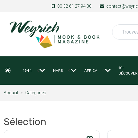
Aller au contenu principal
00 32 61 27 94 30
contact@weyrich
Rechercher
10-
<
<
<
1944
MARS
AFRICA
DÉCOUVER
Accueil
Catégories
Sélection