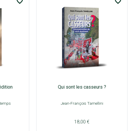
favorite_border
favorite_border
édition
Qui sont les casseurs ?
rtemps
Jean-François Tamellini
18,00 €