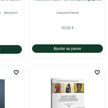
s
Benjamin
Gaspard Giersé
30,00 €
favorite_border
favorite_border