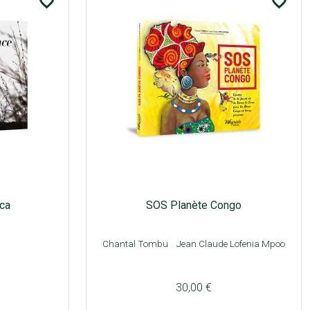
favorite_border
favorite_border
ica
SOS Planète Congo
Chantal Tombu
Jean Claude Lofenia Mpoo
30,00 €