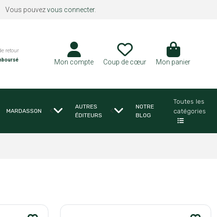
Vous pouvez
vous connecter
.
de retour
mboursé
Mon compte
Coup de cœur
Mon panier
Toutes les
AUTRES
NOTRE
<
<
catégories
MARDASSON
ÉDITEURS
BLOG