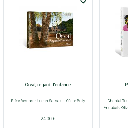
favorite_border
Orval, regard d'enfance
P
Frère Bernard-Joseph Samain
Cécile Bolly
Chantal T
Annabelle Oli
24,00 €