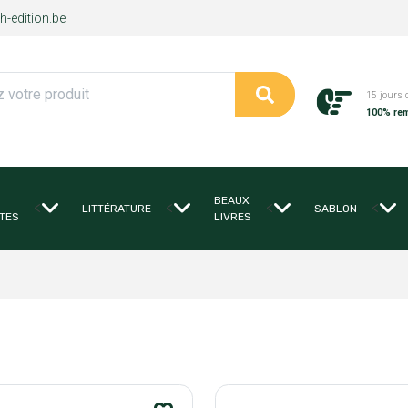
-edition.be
15 jours 
100% re
BEAUX
<
<
<
<
LITTÉRATURE
SABLON
TES
LIVRES