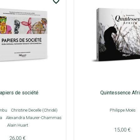
favorite_border
apiers de société
Quintessence Afr
ombu
Christine Decelle (Chridé)
Philippe Moës
va
Alexandra Maurer-Chammas
Alain Huart
15,00 €
26,00 €