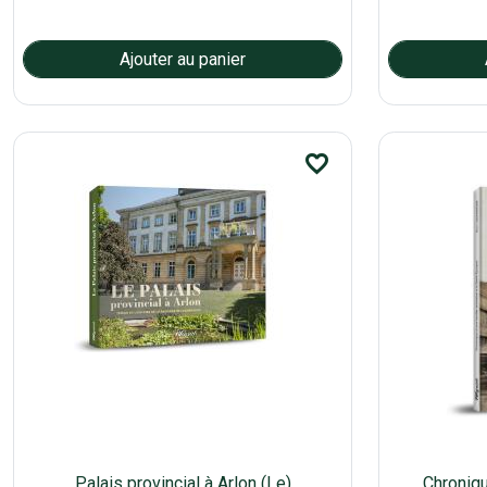
favorite_border
Palais provincial à Arlon (Le)
Chroniqu