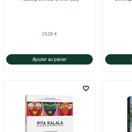
29,00 €
favorite_border