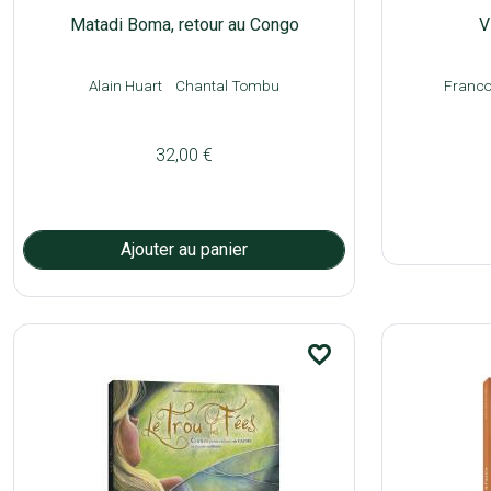
Matadi Boma, retour au Congo
V
Alain Huart
Chantal Tombu
Franco
32,00 €
favorite_border