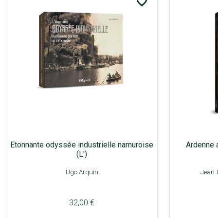
favorite_border
Etonnante odyssée industrielle namuroise
Ardenne a
(L')
Ugo Arquin
Jean-
32,00 €