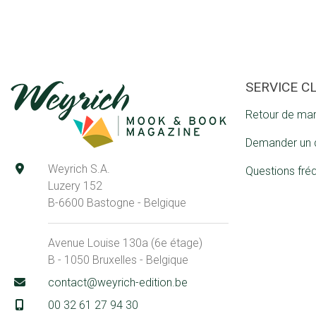
SERVICE C
Retour de ma
Demander un 
Weyrich S.A.
Questions fré
Luzery 152
B-6600 Bastogne - Belgique
Avenue Louise 130a (6e étage)
B - 1050 Bruxelles - Belgique
contact@weyrich-edition.be
00 32 61 27 94 30