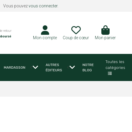
Vous pouvez
vous connecter
.
de retour
mboursé
Mon compte
Coup de cœur
Mon panier
Toutes les
AUTRES
NOTRE
<
<
catégories
MARDASSON
ÉDITEURS
BLOG