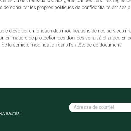
des sites ou des réseaux sociaux gérés par des tiers. Les règles 
 de consulter les propres politiques de confidentialité émises pa
eptible d’évoluer en fonction des modifications de nos services
on en matière de protection des données venait à changer. En ca
te de la dernière modification dans l’en-tête de ce document.
ouveautés !