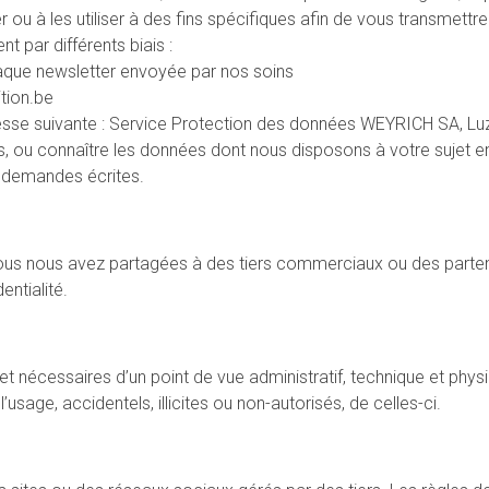
er ou à les utiliser à des fins spécifiques afin de vous transmet
t par différents biais :
 chaque newsletter envoyée par nos soins
tion.be
dresse suivante : Service Protection des données WEYRICH SA, L
 ou connaître les données dont nous disposons à votre sujet en
s demandes écrites.
us nous avez partagées à des tiers commerciaux ou des partena
entialité.
 nécessaires d’un point de vue administratif, technique et phy
 l’usage, accidentels, illicites ou non-autorisés, de celles-ci.