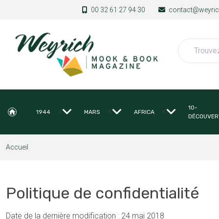
Aller au contenu principal
00 32 61 27 94 30
contact@weyrich
Rechercher
10-
<
<
<
1944
MARS
AFRICA
DÉCOUVER
Accueil
Politique de confidentialité
Date de la dernière modification : 24 mai 2018