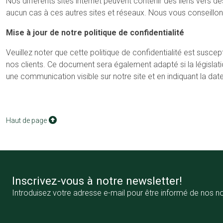
Nos différents sites internet peuvent contenir des liens vers 
aucun cas à ces autres sites et réseaux. Nous vous conseillons
Mise à jour de notre politique de confidentialité
Veuillez noter que cette politique de confidentialité est susc
nos clients. Ce document sera également adapté si la législati
une communication visible sur notre site et en indiquant la da
Haut de page
Inscrivez-vous à notre newsletter!
Introduisez votre adresse e-mail pour être informé de nos n