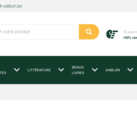
-edition.be
15 jours 
100% re
BEAUX
<
<
<
<
LITTÉRATURE
SABLON
TES
LIVRES