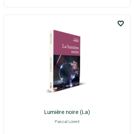
favorite_border
Lumière noire (La)
Pascal Lorent