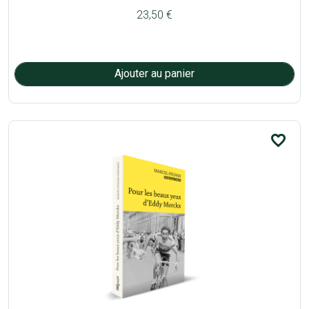
23,50 €
favorite_border