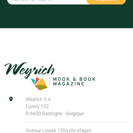
Weyrich S.A.
Luzery 152
B-6600 Bastogne - Belgique
Avenue Louise 130a (6e étage)