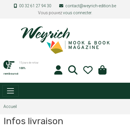
Aller au contenu principal
00 32 61 27 94 30
contact@weyrich-edition.be
Vous pouvez
vous connecter
.
15 jours de retour
100%
remboursé
Accueil
Infos livraison