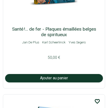
Santé !… de fer - Plaques émaillées belges
de spiritueux
Jan De Plus
Karl Scheerlinck
Yves Segers
50,00 €
favorite_border