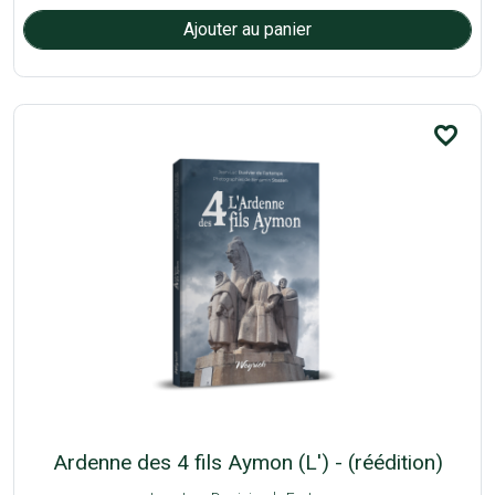
favorite_border
Ardenne des 4 fils Aymon (L') - (réédition)