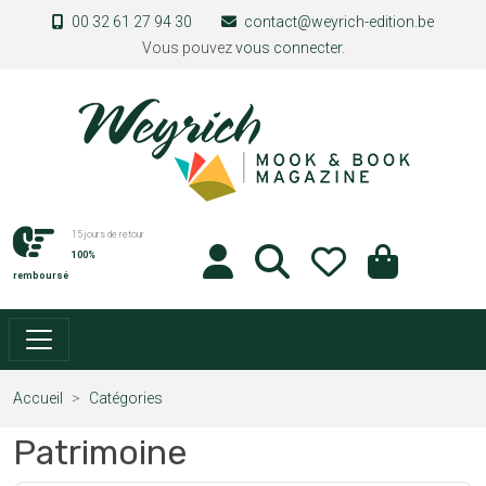
Aller au contenu principal
00 32 61 27 94 30
contact@weyrich-edition.be
Vous pouvez
vous connecter
.
15 jours de retour
100%
remboursé
Accueil
Catégories
Patrimoine