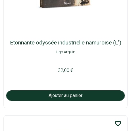
Etonnante odyssée industrielle namuroise (L')
Ugo Arquin
32,00 €
favorite_border