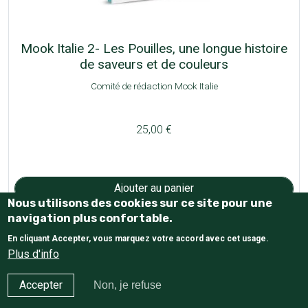
Mook Italie 2- Les Pouilles, une longue histoire
de saveurs et de couleurs
Comité de rédaction Mook Italie
25,00 €
Nous utilisons des cookies sur ce site pour une
navigation plus confortable.
En cliquant Accepter, vous marquez votre accord avec cet usage.
Pagination
Page suivante
Dernière page
1
2
3
…
››
»»
Plus d'info
Haut de page
Accepter
Non, je refuse