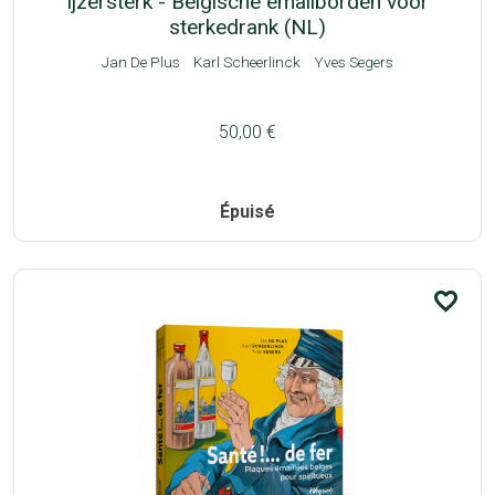
Ijzersterk - Belgische emailborden voor
sterkedrank (NL)
Jan De Plus
Karl Scheerlinck
Yves Segers
50,00 €
Épuisé
favorite_border