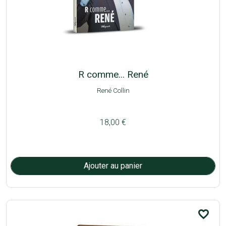
R comme... René
René Collin
18,00 €
favorite_border