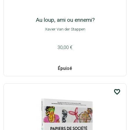
Au loup, ami ou ennemi?
Xavier Van der Stappen
30,00 €
Épuisé
favorite_border