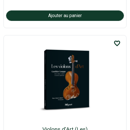
favorite_border
Violons d'Art (Les)