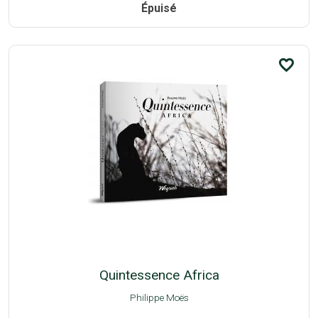
Épuisé
favorite_border
Quintessence Africa
Philippe Moës