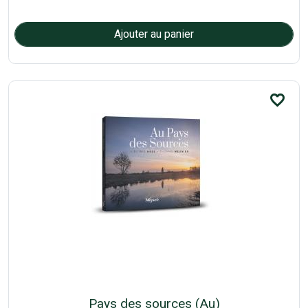
favorite_border
Pays des sources (Au)