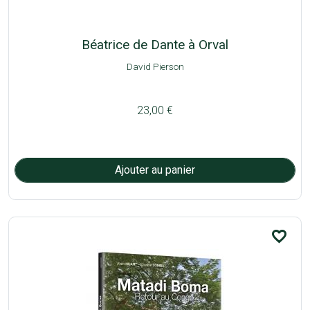
Béatrice de Dante à Orval
David Pierson
23,00 €
favorite_border