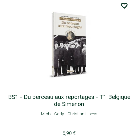
favorite_border
BS1 - Du berceau aux reportages - T1 Belgique
de Simenon
Michel Carly
Christian Libens
6,90 €