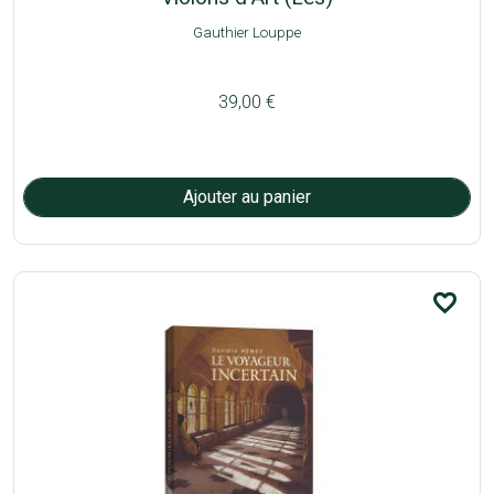
Gauthier Louppe
39,00 €
favorite_border