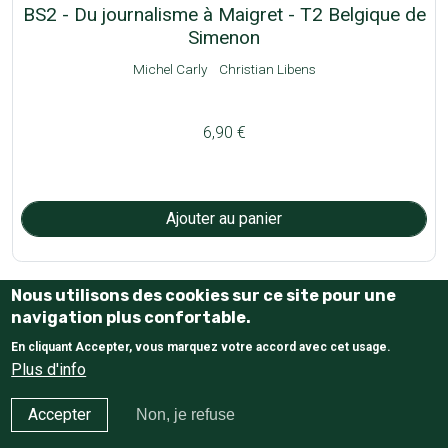
BS2 - Du journalisme à Maigret - T2 Belgique de
Simenon
Michel Carly
Christian Libens
6,90 €
Pagination
Nous utilisons des cookies sur ce site pour une
Page suivante
Dernière page
1
2
3
…
››
»»
navigation plus confortable.
En cliquant Accepter, vous marquez votre accord avec cet usage.
Haut de page
Plus d'info
Accepter
Non, je refuse