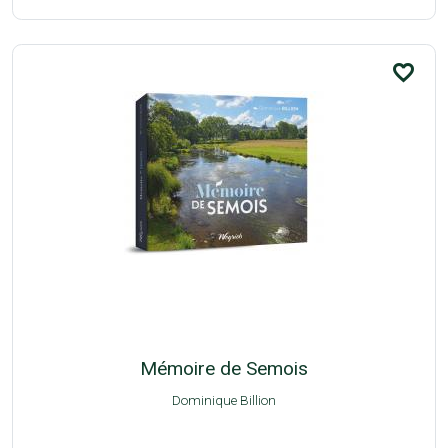
favorite_border
Mémoire de Semois
Dominique Billion