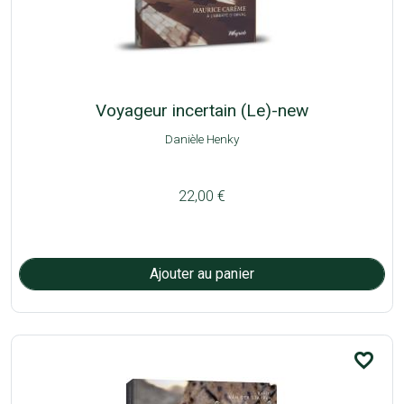
Voyageur incertain (Le)-new
Danièle Henky
22,00 €
favorite_border