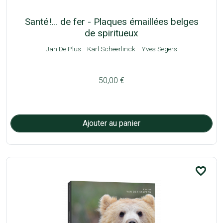
Santé !… de fer - Plaques émaillées belges
de spiritueux
Jan De Plus
Karl Scheerlinck
Yves Segers
50,00 €
favorite_border