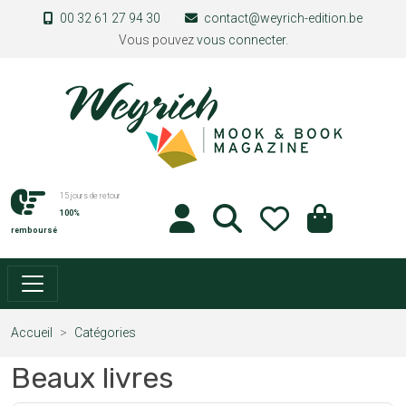
Aller au contenu principal
00 32 61 27 94 30
contact@weyrich-edition.be
Vous pouvez
vous connecter
.
15 jours de retour
100%
remboursé
Accueil
Catégories
Beaux livres