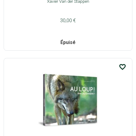
Xavier Van der Stappen
30,00 €
Épuisé
favorite_border