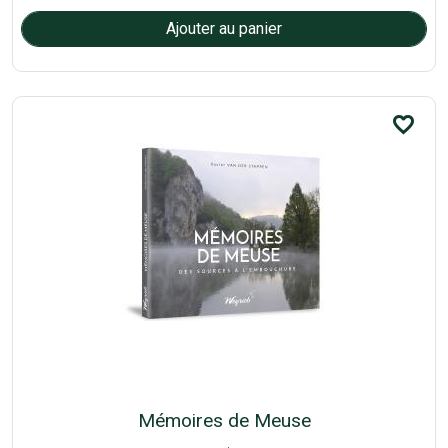
favorite_border
Mémoires de Meuse