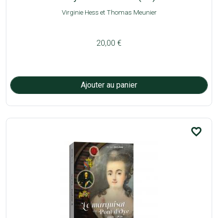
Virginie Hess et Thomas Meunier
20,00 €
favorite_border