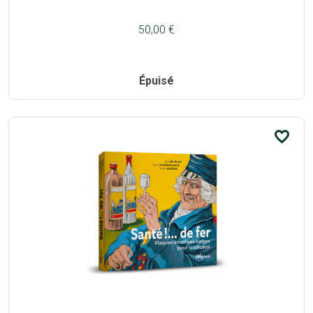
50,00 €
Épuisé
favorite_border