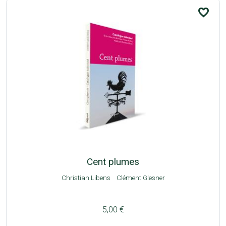
favorite_border
Cent plumes
Christian Libens
Clément Glesner
5,00 €