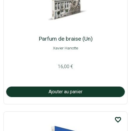
Parfum de braise (Un)
Xavier Hanotte
16,00 €
favorite_border