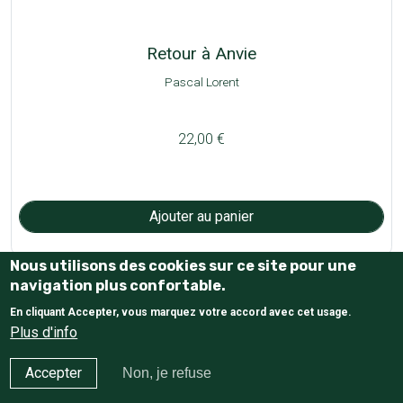
Retour à Anvie
Pascal Lorent
22,00 €
Nous utilisons des cookies sur ce site pour une
Pagination
navigation plus confortable.
Page suivante
Dernière page
1
2
3
…
››
»»
En cliquant Accepter, vous marquez votre accord avec cet usage.
Plus d'info
Haut de page
Accepter
Non, je refuse