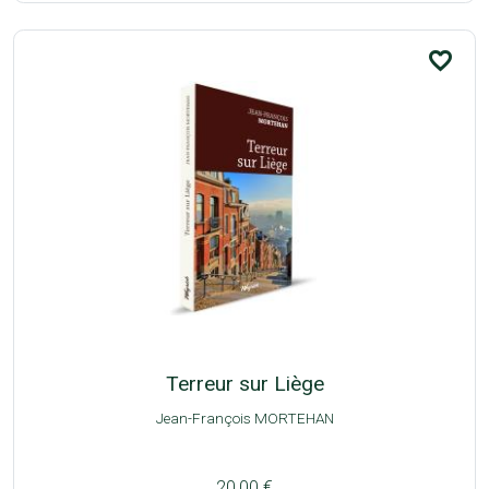
favorite_border
Terreur sur Liège
Jean-François MORTEHAN
20,00 €