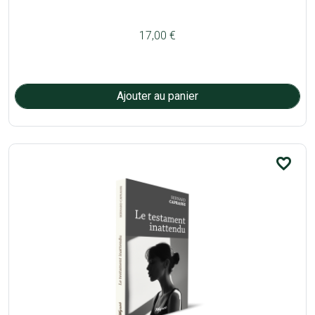
17,00 €
favorite_border