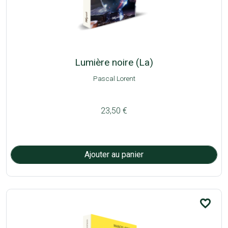
Lumière noire (La)
Pascal Lorent
23,50 €
favorite_border