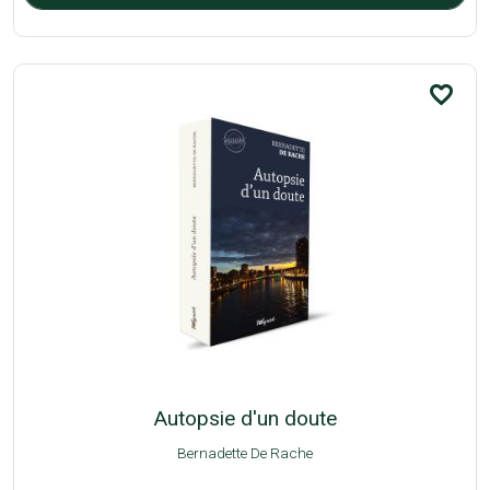
favorite_border
Autopsie d'un doute
Bernadette De Rache