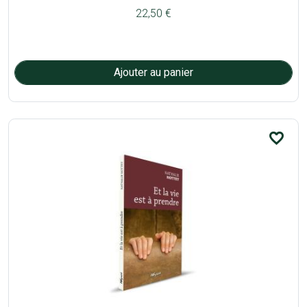
22,50 €
favorite_border