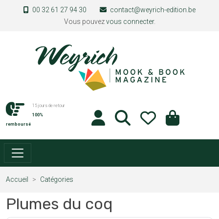
Aller au contenu principal
00 32 61 27 94 30
contact@weyrich-edition.be
Vous pouvez
vous connecter
.
15 jours de retour
100%
remboursé
Accueil
Catégories
Plumes du coq