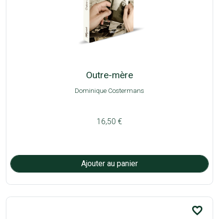
Outre-mère
Dominique Costermans
16,50 €
favorite_border