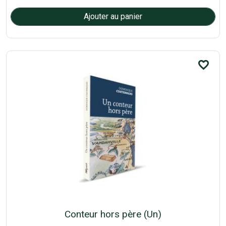
favorite_border
Conteur hors père (Un)