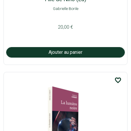
Gabrielle Borile
20,00 €
favorite_border