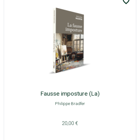
favorite_border
Fausse imposture (La)
Philippe Bradfer
20,00 €