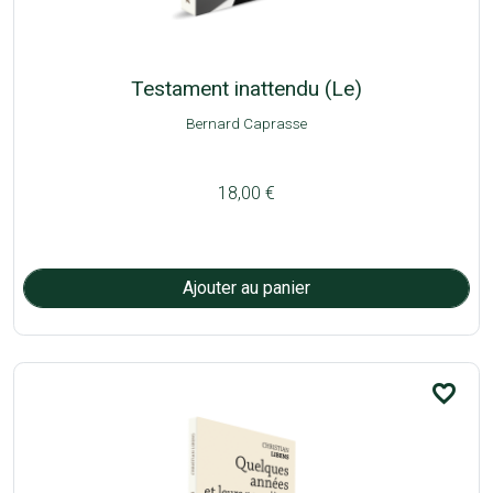
Testament inattendu (Le)
Bernard Caprasse
18,00 €
favorite_border