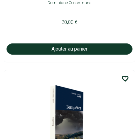
Dominique Costermans
20,00 €
favorite_border