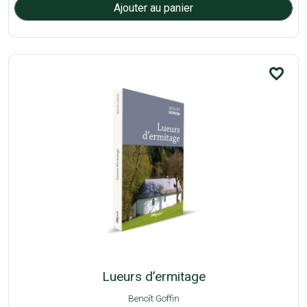
favorite_border
Lueurs d’ermitage
Benoît Goffin