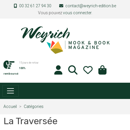
Aller au contenu principal
00 32 61 27 94 30
contact@weyrich-edition.be
Vous pouvez
vous connecter
.
15 jours de retour
100%
remboursé
Accueil
Catégories
La Traversée