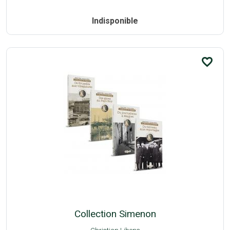
Indisponible
favorite_border
Collection Simenon