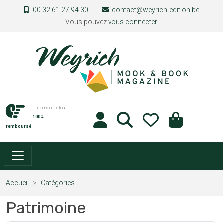
Aller au contenu principal
00 32 61 27 94 30
contact@weyrich-edition.be
Vous pouvez
vous connecter
.
15 jours de retour
100%
remboursé
Accueil
Catégories
Patrimoine