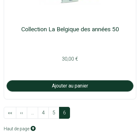
Collection La Belgique des années 50
30,00 €
Pagination
Première page
Page précédente
««
‹‹
…
4
5
6
Haut de page