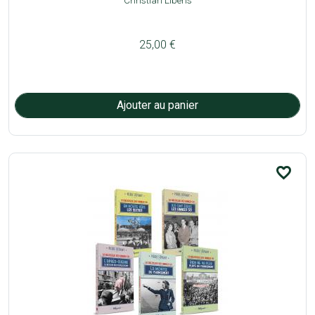
Christian Libens
25,00 €
favorite_border