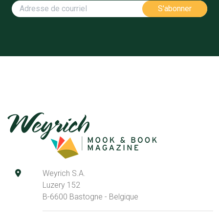
Weyrich S.A.
Luzery 152
B-6600 Bastogne - Belgique