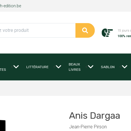
-edition.be
15 jours 
100% re
BEAUX
<
<
<
<
LITTÉRATURE
SABLON
TES
LIVRES
Anis Dargaa
Jean-Pierre Pirson