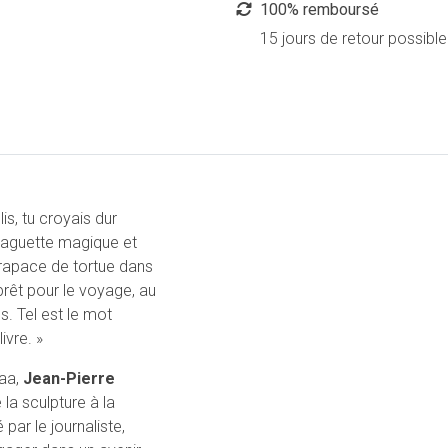
100% remboursé
15 jours de retour possible
lis, tu croyais dur
 baguette magique et
carapace de tortue dans
prêt pour le voyage, au
s. Tel est le mot
ivre. »
gaa,
Jean-Pierre
 la sculpture à la
par le journaliste,