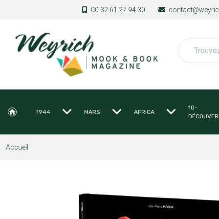
Aller au contenu principal
00 32 61 27 94 30
contact@weyrich
Rechercher
10-
<
<
<
1944
MARS
AFRICA
DÉCOUVER
Accueil