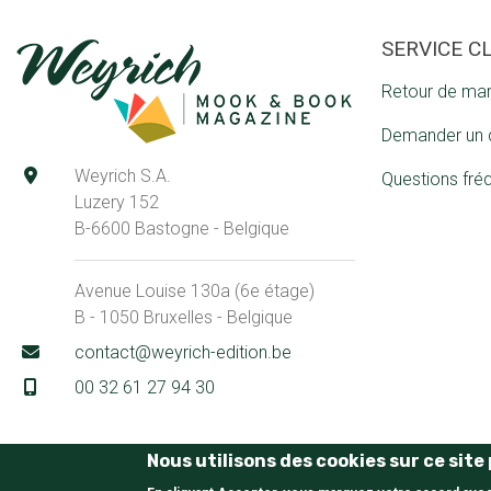
SERVICE C
Retour de ma
Demander un 
Weyrich S.A.
Questions fré
Luzery 152
B-6600 Bastogne - Belgique
Avenue Louise 130a (6e étage)
B - 1050 Bruxelles - Belgique
contact@weyrich-edition.be
00 32 61 27 94 30
Nous utilisons des cookies sur ce sit