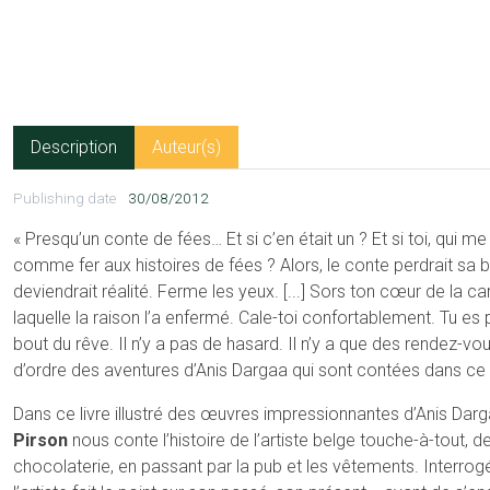
Description
Auteur(s)
Publishing date
30/08/2012
« Presqu’un conte de fées… Et si c’en était un ? Et si toi, qui me 
comme fer aux histoires de fées ? Alors, le conte perdrait sa
deviendrait réalité. Ferme les yeux. [...] Sors ton cœur de la 
laquelle la raison l’a enfermé. Cale-toi confortablement. Tu es 
bout du rêve. Il n’y a pas de hasard. Il n’y a que des rendez-vou
d’ordre des aventures d’Anis Dargaa qui sont contées dans ce l
Dans ce livre illustré des œuvres impressionnantes d’Anis Dar
Pirson
nous conte l’histoire de l’artiste belge touche-à-tout, de
chocolaterie, en passant par la pub et les vêtements. Interrogé 