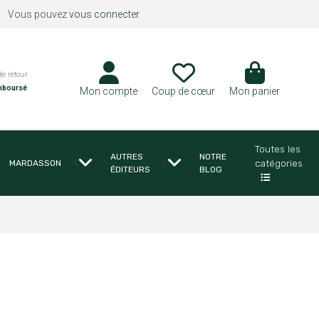
Vous pouvez
vous connecter
.
de retour
mboursé
Mon compte
Coup de cœur
Mon panier
Toutes les
AUTRES
NOTRE
<
<
catégories
MARDASSON
ÉDITEURS
BLOG