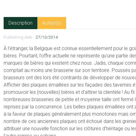
Description
Auteur(s)
Publishing date
27/10/2014
À l’étranger, la Belgique est connue essentiellement pour le goû
bières. Pourtant, l’offre actuelle ne représente qu’une partie de
marques de bières qui existent chez nous. Jadis, chaque comm
comptait au moins une brasserie sur son territoire. Poussés pa
brasseurs ont dès lors été contraints de développer de nouve
Afficher des plaques émaillées sur les façades des tavernes é
promouvoir les (nouvelles) bières et d’attirer la clientèle ! Au fi
nombreuses brasseries de petite et moyenne taille ont fermé l
reprises par la concurrence. Les belles plaques émaillées ont 
à la faveur de plaques généralement plus monotones mais om
nombre de ces anciennes plaques ont échoué dans les grenier
attribuer une nouvelle fonction sur les clôtures d’héritage ou l
l’autre remise ou cabane.