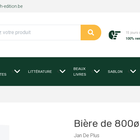
-edition.be
15 jours 
100% re
BEAUX
<
<
<
<
LITTÉRATURE
SABLON
TES
LIVRES
Bière de 800ø
Jan De Plus