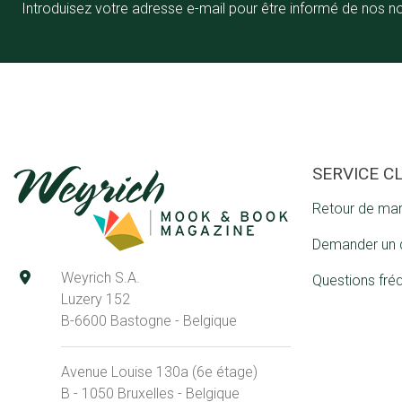
Introduisez votre adresse e-mail pour être informé de nos n
SERVICE C
Retour de ma
Demander un 
Weyrich S.A.
Questions fré
Luzery 152
B-6600 Bastogne - Belgique
Avenue Louise 130a (6e étage)
B - 1050 Bruxelles - Belgique