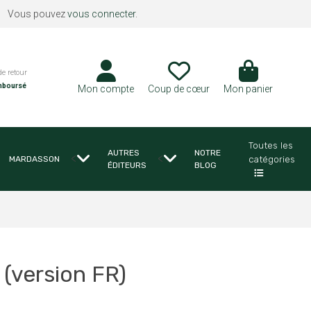
Vous pouvez
vous connecter
.
de retour
mboursé
Mon compte
Coup de cœur
Mon panier
Toutes les
AUTRES
NOTRE
<
<
catégories
MARDASSON
ÉDITEURS
BLOG
 (version FR)