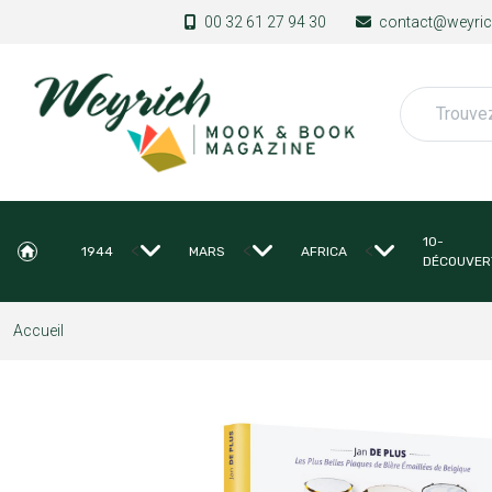
Aller au contenu principal
00 32 61 27 94 30
contact@weyrich
Rechercher
10-
<
<
<
1944
MARS
AFRICA
DÉCOUVER
Accueil