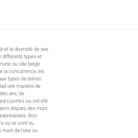
t et la diversité de ses
s différents types et
une ou ville belge
r la concurrence, les
aux types de bières.
tait une manière de
l des ans, de
eurs portes ou ont été
alors disparu des murs
niprésentes. Bon
s ou se sont vu
es murs de l’une ou