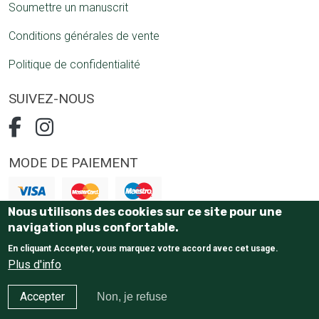
Soumettre un manuscrit
Conditions générales de vente
Politique de confidentialité
SUIVEZ-NOUS
MODE DE PAIEMENT
Nous utilisons des cookies sur ce site pour une
Paiement 100% sécurisé
navigation plus confortable.
En cliquant Accepter, vous marquez votre accord avec cet usage.
Plus d'info
Accepter
Non, je refuse
E-Commerce website
by Tostaky