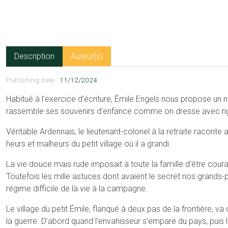
Description
Auteur(s)
Publishing date
11/12/2024
Habitué à l’exercice d’écriture, Émile Engels nous propose un n
rassemble ses souvenirs d’enfance comme on dresse avec rigu
Véritable Ardennais, le lieutenant-colonel à la retraite raconte 
heurs et malheurs du petit village où il a grandi.
La vie douce mais rude imposait à toute la famille d’être coura
Toutefois les mille astuces dont avaient le secret nos grands-
régime difficile de la vie à la campagne.
Le village du petit Émile, flanqué à deux pas de la frontière, va 
la guerre. D’abord quand l’envahisseur s’empare du pays, puis l