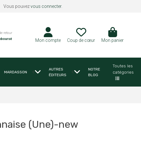
Vous pouvez
vous connecter
.
de retour
mboursé
Mon compte
Coup de cœur
Mon panier
Toutes les
AUTRES
NOTRE
<
<
catégories
MARDASSON
ÉDITEURS
BLOG
nnaise (Une)-new