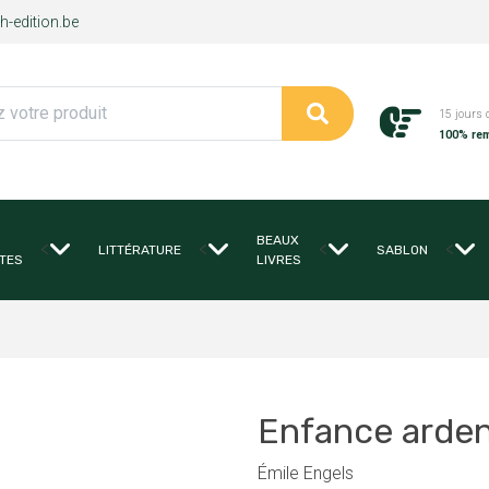
-edition.be
15 jours 
100% re
BEAUX
<
<
<
<
LITTÉRATURE
SABLON
TES
LIVRES
Enfance arde
Émile Engels