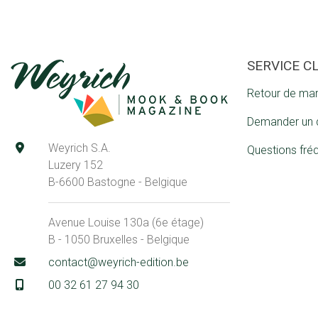
SERVICE C
Retour de ma
Demander un 
Weyrich S.A.
Questions fré
Luzery 152
B-6600 Bastogne - Belgique
Avenue Louise 130a (6e étage)
B - 1050 Bruxelles - Belgique
contact@weyrich-edition.be
00 32 61 27 94 30