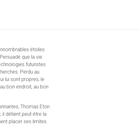
 innombrables étoiles
 Persuadé que la vie
echnologies futuristes
echerches. Perdu au
 lui sont propres, le
 au bon endroit, au bon
tonnantes, Thomas Eton
il détient peut-être la
nt placer ses limites