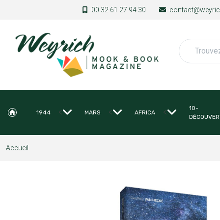
Aller au contenu principal
00 32 61 27 94 30
contact@weyrich
Rechercher
10-
<
<
<
1944
MARS
AFRICA
DÉCOUVER
Accueil