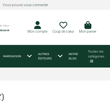
Vous pouvez
vous connecter
.
de retour
mboursé
Mon compte
Coup de cœur
Mon panier
Toutes les
AUTRES
NOTRE
<
<
catégories
MARDASSON
ÉDITEURS
BLOG
')