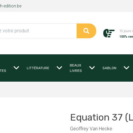
-edition.be
15 jours 
100% re
BEAUX
<
<
<
<
LITTÉRATURE
SABLON
TES
LIVRES
Equation 37 (L
Geoffrey Van Hecke