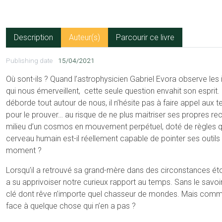
Description
Auteur(s)
Parcourir ce livre
Publishing date
15/04/2021
Où sont-ils ? Quand l’astrophysicien Gabriel Evora observe les
qui nous émerveillent, cette seule question envahit son esprit.
déborde tout autour de nous, il n’hésite pas à faire appel aux t
pour le prouver… au risque de ne plus maitriser ses propres r
milieu d’un cosmos en mouvement perpétuel, doté de règles qui
cerveau humain est-il réellement capable de pointer ses outils
moment ?
Lorsqu’il a retrouvé sa grand-mère dans des circonstances é
a su apprivoiser notre curieux rapport au temps. Sans le savoir, 
clé dont rêve n’importe quel chasseur de mondes. Mais comme
face à quelque chose qui n’en a pas ?