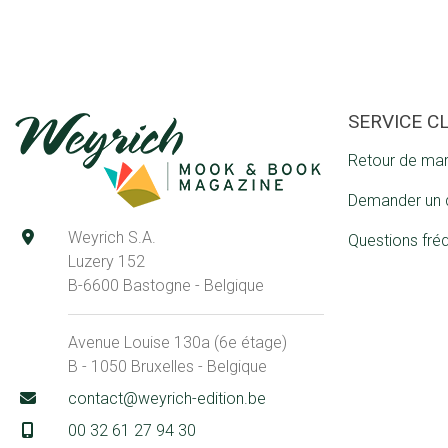
SERVICE C
Retour de ma
Demander un 
Weyrich S.A.
Questions fré
Luzery 152
B-6600 Bastogne - Belgique
Avenue Louise 130a (6e étage)
B - 1050 Bruxelles - Belgique
contact@weyrich-edition.be
00 32 61 27 94 30