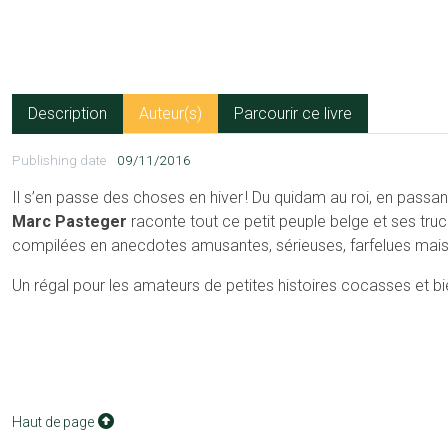
Description
Auteur(s)
Parcourir ce livre
Publishing date
09/11/2016
Il s’en passe des choses en hiver ! Du quidam au roi, en passa
Marc Pasteger
raconte tout ce petit peuple belge et ses truc
compilées en anecdotes amusantes, sérieuses, farfelues mais 
Un régal pour les amateurs de petites histoires cocasses et bi
Haut de page