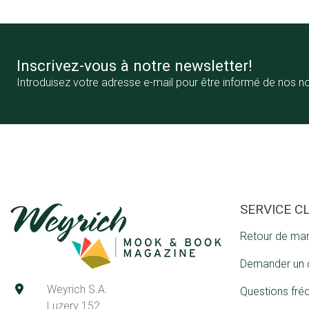
Inscrivez-vous à notre newsletter!
Introduisez votre adresse e-mail pour être informé de nos n
SERVICE C
Retour de ma
Demander un 
Weyrich S.A.
Questions fré
Luzery 152