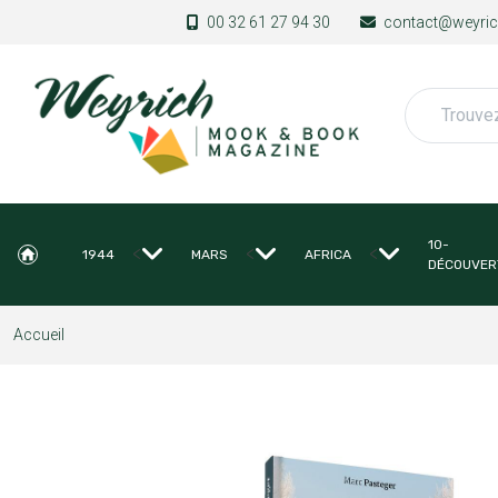
Aller au contenu principal
00 32 61 27 94 30
contact@weyrich
Rechercher
10-
<
<
<
1944
MARS
AFRICA
DÉCOUVER
Accueil