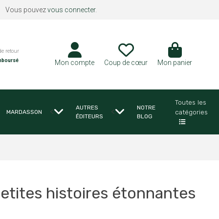
Vous pouvez
vous connecter
.
de retour
mboursé
Mon compte
Coup de cœur
Mon panier
Toutes les
AUTRES
NOTRE
<
<
catégories
MARDASSON
ÉDITEURS
BLOG
 petites histoires étonnantes