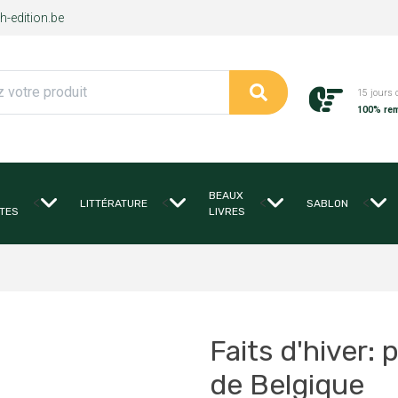
-edition.be
15 jours 
100% re
BEAUX
<
<
<
<
LITTÉRATURE
SABLON
TES
LIVRES
Faits d'hiver:
de Belgique