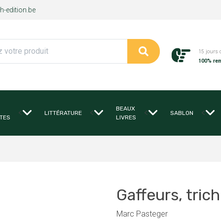
-edition.be
15 jours 
100% re
BEAUX
<
<
<
<
LITTÉRATURE
SABLON
TES
LIVRES
Gaffeurs, tric
Marc Pasteger