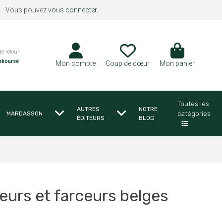
Vous pouvez
vous connecter
.
de retour
mboursé
Mon compte
Coup de cœur
Mon panier
Toutes les
AUTRES
NOTRE
<
<
catégories
MARDASSON
ÉDITEURS
BLOG
heurs et farceurs belges