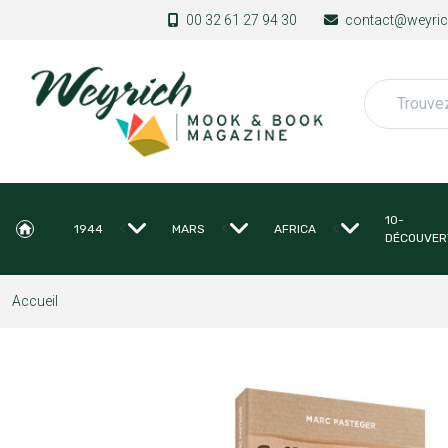
Aller au contenu principal
00 32 61 27 94 30
contact@weyrich
Rechercher
10-
<
<
<
1944
MARS
AFRICA
DÉCOUVER
Accueil