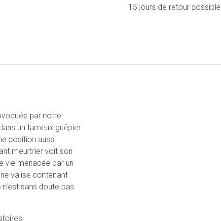
15 jours de retour possible
ovoquée par notre
ed dans un fameux guêpier
e position aussi
ant meurtrier voit son
uble vie menacée par un
 une valise contenant
e n’est sans doute pas
stoires