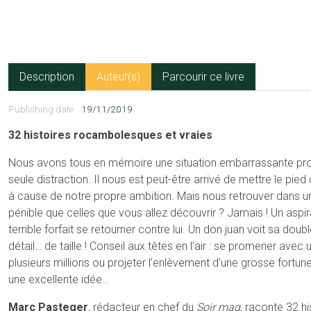
Description
Auteur(s)
Parcourir ce livre
Publishing date
19/11/2019
32 histoires rocambolesques et vraies
Nous avons tous en mémoire une situation embarrassante pr
seule distraction. Il nous est peut-être arrivé de mettre le pi
à cause de notre propre ambition. Mais nous retrouver dans un
pénible que celles que vous allez découvrir ? Jamais ! Un aspir
terrible forfait se retourner contre lui. Un don juan voit sa do
détail… de taille ! Conseil aux têtes en l’air : se promener avec
plusieurs millions ou projeter l’enlèvement d’une grosse fortun
une excellente idée…
Marc Pasteger
, rédacteur en chef du
Soir mag
, raconte 32 hi