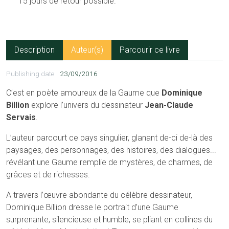
15 jours de retour possible.
Description
Auteur(s)
Parcourir ce livre
Publishing date
23/09/2016
C’est en poète amoureux de la Gaume que
Dominique
Billion
explore l’univers du dessinateur
Jean-Claude
Servais
.
L’auteur parcourt ce pays singulier, glanant de-ci de-là des
paysages, des personnages, des histoires, des dialogues...
révélant une Gaume remplie de mystères, de charmes, de
grâces et de richesses.
A travers l’œuvre abondante du célèbre dessinateur,
Dominique Billion dresse le portrait d’une Gaume
surprenante, silencieuse et humble, se pliant en collines du