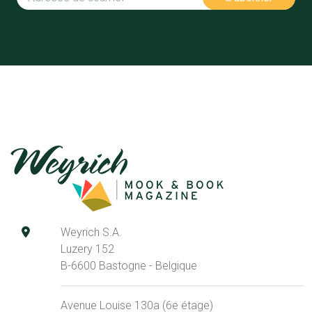
Weyrich S.A.
Luzery 152
B-6600 Bastogne - Belgique
Avenue Louise 130a (6e étage)