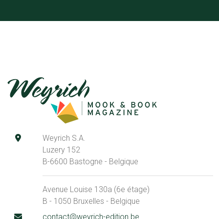
Weyrich S.A.
Luzery 152
B-6600 Bastogne - Belgique
Avenue Louise 130a (6e étage)
B - 1050 Bruxelles - Belgique
contact@weyrich-edition.be