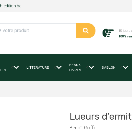
-edition.be
15 jours 
100% re
BEAUX
<
<
<
<
LITTÉRATURE
SABLON
TES
LIVRES
Lueurs d’ermi
Benoît Goffin