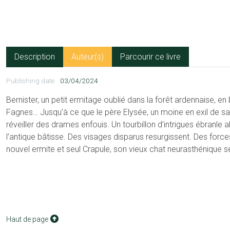
Description
Auteur(s)
Parcourir ce livre
Publishing date
03/04/2024
Bernister, un petit ermitage oublié dans la forêt ardennaise, e
Fagnes… Jusqu’à ce que le père Elysée, un moine en exil de 
réveiller des drames enfouis. Un tourbillon d’intrigues ébranle 
l’antique bâtisse. Des visages disparus resurgissent. Des force
nouvel ermite et seul Crapule, son vieux chat neurasthénique
Haut de page