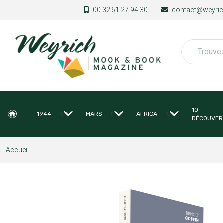
Aller au contenu principal
00 32 61 27 94 30
contact@weyrich
Rechercher
10-
<
<
<
1944
MARS
AFRICA
DÉCOUVER
Accueil