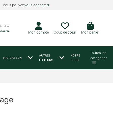
Vous pouvez
vous connecter
.
de retour
mboursé
Mon compte
Coup de cœur
Mon panier
Toutes les
AUTRES
NOTRE
<
<
catégories
MARDASSON
ÉDITEURS
BLOG
tage