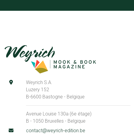
Weyrich S.A.
Luzery 152
B-6600 Bastogne - Belgique
Avenue Louise 130a (6e étage)
B - 1050 Bruxelles - Belgique
contact@weyrich-edition.be