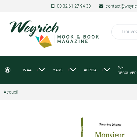
Aller au contenu principal
00 32 61 27 94 30
contact@weyrich
Rechercher
10-
<
<
<
1944
MARS
AFRICA
DÉCOUVER
Accueil