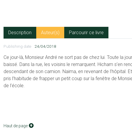
Description
Auteur(s)
Parcourir ce livre
Publishing date
24/04/2018
Ce jour-là, Monsieur André ne sort pas de chez lui. Toute la jour
baissé. Dans la rue, les voisins le remarquent. Hicham s’en re
descendant de son camion. Naima, en revenant de l’hôpital. Et 
pris l’habitude de frapper un petit coup sur la fenêtre de Monsi
de l’école.
Haut de page