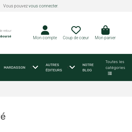
Vous pouvez
vous connecter
.
de retour
mboursé
Mon compte
Coup de cœur
Mon panier
Toutes les
AUTRES
NOTRE
<
<
catégories
MARDASSON
ÉDITEURS
BLOG
ré