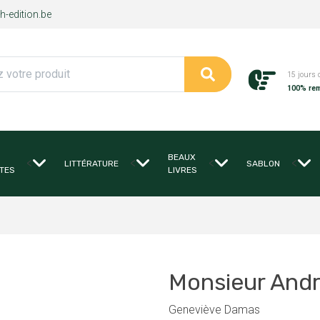
-edition.be
15 jours 
100% re
BEAUX
<
<
<
<
LITTÉRATURE
SABLON
TES
LIVRES
Monsieur And
Geneviève Damas