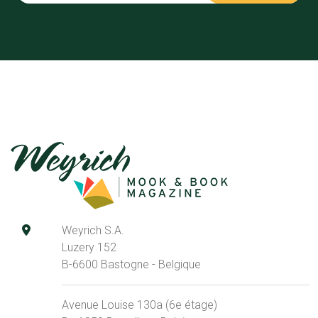
Weyrich S.A.
Luzery 152
B-6600 Bastogne - Belgique
Avenue Louise 130a (6e étage)