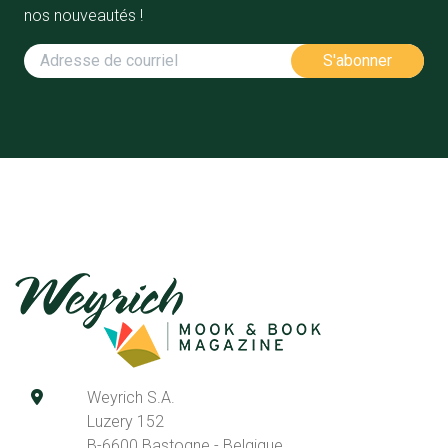
nos nouveautés !
Weyrich S.A.
Luzery 152
B-6600 Bastogne - Belgique