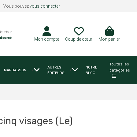
Vous pouvez
vous connecter
.
de retour
mboursé
Mon compte
Coup de cœur
Mon panier
Toutes les
AUTRES
NOTRE
<
<
catégories
MARDASSON
ÉDITEURS
BLOG
inq visages (Le)