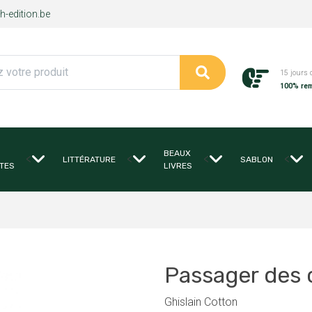
-edition.be
15 jours 
100% re
BEAUX
<
<
<
<
LITTÉRATURE
SABLON
TES
LIVRES
Passager des c
Ghislain Cotton