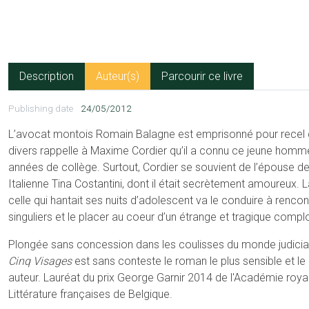
Description
Auteur(s)
Parcourir ce livre
Publishing date
24/05/2012
L’avocat montois Romain Balagne est emprisonné pour recel de
divers rappelle à Maxime Cordier qu’il a connu ce jeune homm
années de collège. Surtout, Cordier se souvient de l’épouse de 
Italienne Tina Costantini, dont il était secrètement amoureux. L
celle qui hantait ses nuits d’adolescent va le conduire à renc
singuliers et le placer au coeur d’un étrange et tragique complo
Plongée sans concession dans les coulisses du monde judicia
Cinq Visages
est sans conteste le roman le plus sensible et le 
auteur. Lauréat du prix George Garnir 2014 de l'Académie roya
Littérature françaises de Belgique.