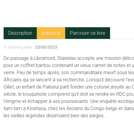
Description
Auteur(s)
Parcourir ce livre
Publishing date
23/05/2023
De passage à Libramont, Stanislas accepte une mission délicat
pour un coffret bantou contenant un vieux carnet de notes et u
verre. Peu de temps après, son commanditaire meurt sous le
Africains qui se lancent à sa recherche. Lorsqu’il découvre l’ex
Gillet, un enfant de Paliseul parti fonder une colonie jésuite au
siècle, le bouquiniste comprend qu’il doit se rendre en RDC po
l’énigme et échapper à ses poursuivants. Une enquête exotiq
tam-tam à Kinshasa, chez les Anciens du Congo belge et dans
les vieilles légendes dissimulent bien des pièges…