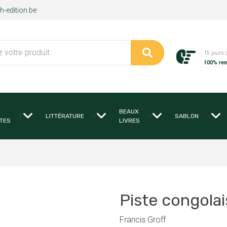
-edition.be
15 jours 
100% re
BEAUX
<
<
<
<
LITTÉRATURE
SABLON
TES
LIVRES
Piste congolai
Francis Groff