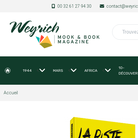
Aller au contenu principal
00 32 61 27 94 30
contact@weyrich
Rechercher
10-
<
<
<
1944
MARS
AFRICA
DÉCOUVER
Accueil