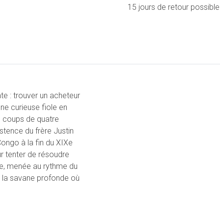
15 jours de retour possible
e : trouver un acheteur
ne curieuse fiole en
s coups de quatre
istence du frère Justin
 Congo à la fin du XIXe
ur tenter de résoudre
ue, menée au rythme du
 la savane profonde où