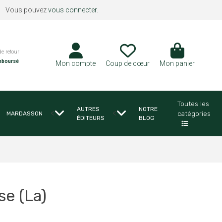
Vous pouvez
vous connecter
.
de retour
mboursé
Mon compte
Coup de cœur
Mon panier
Toutes les
AUTRES
NOTRE
<
<
catégories
MARDASSON
ÉDITEURS
BLOG
se (La)