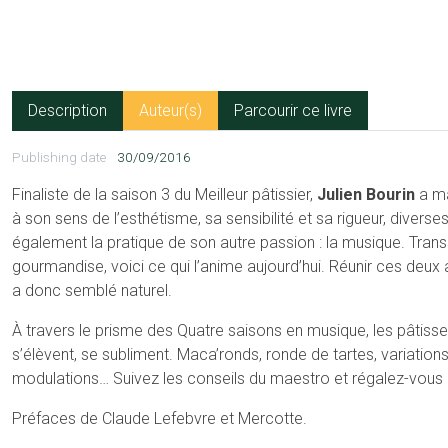
Description
Auteur(s)
Parcourir ce livre
Publishing date
30/09/2016
Finaliste de la saison 3 du Meilleur pâtissier,
Julien Bourin
a ma
à son sens de l’esthétisme, sa sensibilité et sa rigueur, diverse
également la pratique de son autre passion : la musique. Trans
gourmandise, voici ce qui l’anime aujourd’hui. Réunir ces deux 
a donc semblé naturel.
À travers le prisme des Quatre saisons en musique, les pâtisser
s’élèvent, se subliment. Maca’ronds, ronde de tartes, variation
modulations… Suivez les conseils du maestro et régalez-vous 
Préfaces de Claude Lefebvre et Mercotte.