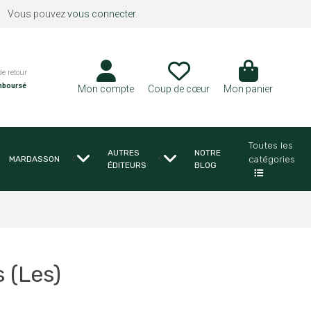
Vous pouvez
vous connecter
.
de retour
mboursé
Mon compte
Coup de cœur
Mon panier
Toutes les
AUTRES
NOTRE
<
<
catégories
MARDASSON
ÉDITEURS
BLOG
 (Les)