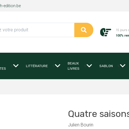
-edition.be
15 jours 
100% re
BEAUX
<
<
<
<
LITTÉRATURE
SABLON
TES
LIVRES
Quatre saisons
Julien Bourin