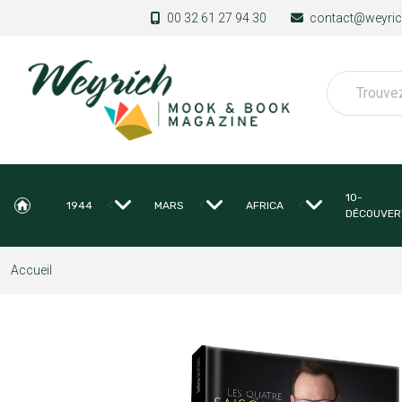
Aller au contenu principal
00 32 61 27 94 30
contact@weyrich
Rechercher
10-
<
<
<
1944
MARS
AFRICA
DÉCOUVER
Accueil