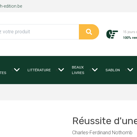
-edition.be
15 jours 
100% re
BEAUX
<
<
<
<
LITTÉRATURE
SABLON
TES
LIVRES
Réussite d'une
Charles-Ferdinand Nothomb