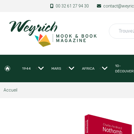
Aller au contenu principal
00 32 61 27 94 30
contact@weyrich
Rechercher
10-
<
<
<
1944
MARS
AFRICA
DÉCOUVER
Accueil