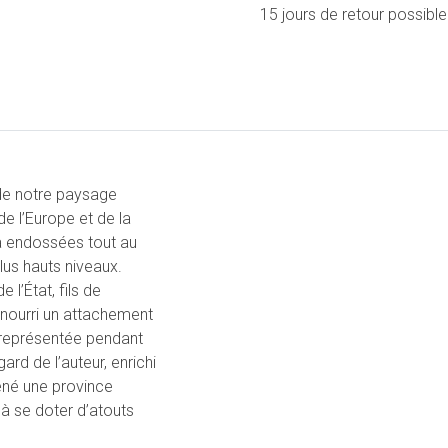
15 jours de retour possible
 de notre paysage
de l’Europe et de la
 a endossées tout au
lus hauts niveaux.
l’État, fils de
s nourri un attachement
a représentée pendant
rd de l’auteur, enrichi
ené une province
à se doter d’atouts