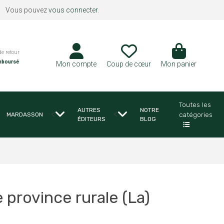
Vous pouvez
vous connecter
.
de retour
mboursé
Mon compte
Coup de cœur
Mon panier
Toutes les
AUTRES
NOTRE
<
<
catégories
MARDASSON
ÉDITEURS
BLOG
 province rurale (La)