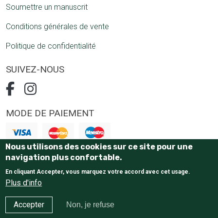
Soumettre un manuscrit
Conditions générales de vente
Politique de confidentialité
SUIVEZ-NOUS
MODE DE PAIEMENT
Nous utilisons des cookies sur ce site pour une
Paiement 100% sécurisé
navigation plus confortable.
En cliquant Accepter, vous marquez votre accord avec cet usage.
Plus d'info
Accepter
Non, je refuse
E-Commerce website
by Tostaky