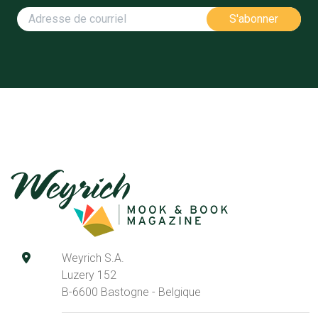
Weyrich S.A.
Luzery 152
B-6600 Bastogne - Belgique