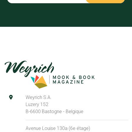
Weyrich S.A.
Luzery 152
B-6600 Bastogne - Belgique
Avenue Louise 130a (6e étage)