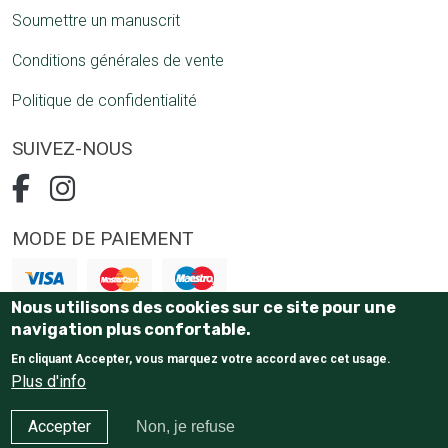
Soumettre un manuscrit
Conditions générales de vente
Politique de confidentialité
SUIVEZ-NOUS
MODE DE PAIEMENT
Nous utilisons des cookies sur ce site pour une
Paiement 100% sécurisé
navigation plus confortable.
En cliquant Accepter, vous marquez votre accord avec cet usage.
Plus d'info
Accepter
Non, je refuse
E-Commerce website
by Tostaky