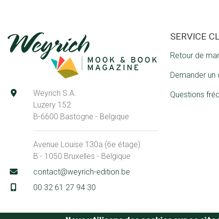
SERVICE C
Retour de ma
Demander un 
Weyrich S.A.
Questions fré
Luzery 152
B-6600 Bastogne - Belgique
Avenue Louise 130a (6e étage)
B - 1050 Bruxelles - Belgique
contact@weyrich-edition.be
00 32 61 27 94 30