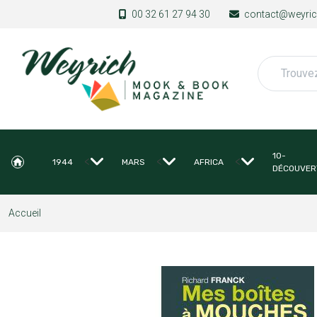
Aller au contenu principal
00 32 61 27 94 30
contact@weyrich
Rechercher
10-
<
<
<
1944
MARS
AFRICA
DÉCOUVER
Accueil