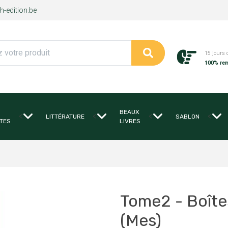
-edition.be
15 jours 
100% re
BEAUX
<
<
<
<
LITTÉRATURE
SABLON
TES
LIVRES
Tome2 - Boîte
(Mes)