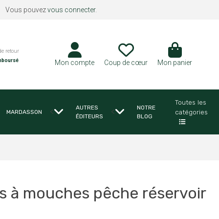
Vous pouvez
vous connecter
.
de retour
mboursé
Mon compte
Coup de cœur
Mon panier
Toutes les
AUTRES
NOTRE
<
<
catégories
MARDASSON
ÉDITEURS
BLOG
s à mouches pêche réservoir