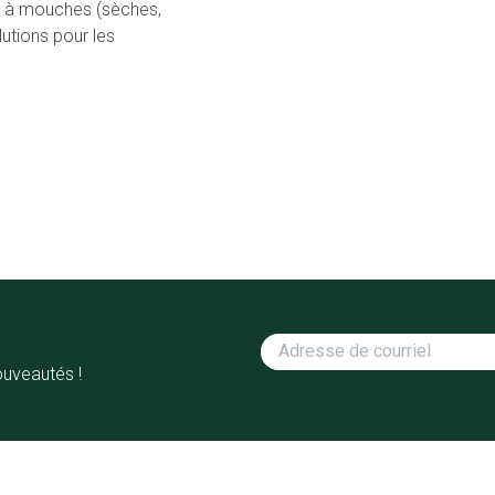
es à mouches (sèches,
tions pour les
ouveautés !