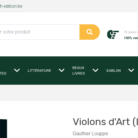
-edition.be
15 jours 
100% re
BEAUX
<
<
<
<
LITTÉRATURE
SABLON
TES
LIVRES
Violons d'Art (
Gauthier Louppe