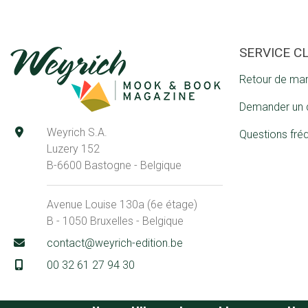
SERVICE C
Retour de ma
Demander un 
Weyrich S.A.
Questions fré
Luzery 152
B-6600 Bastogne - Belgique
Avenue Louise 130a (6e étage)
B - 1050 Bruxelles - Belgique
contact@weyrich-edition.be
00 32 61 27 94 30