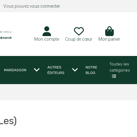
Vous pouvez
vous connecter
.
de retour
mboursé
Mon compte
Coup de cœur
Mon panier
Toutes les
AUTRES
NOTRE
<
<
catégories
MARDASSON
ÉDITEURS
BLOG
Les)