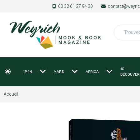
Aller au contenu principal
00 32 61 27 94 30
contact@weyrich
Rechercher
10-
<
<
<
1944
MARS
AFRICA
DÉCOUVER
Accueil