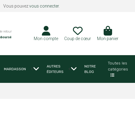
Vous pouvez
vous connecter
.
de retour
mboursé
Mon compte
Coup de cœur
Mon panier
Toutes les
AUTRES
NOTRE
<
<
catégories
MARDASSON
ÉDITEURS
BLOG