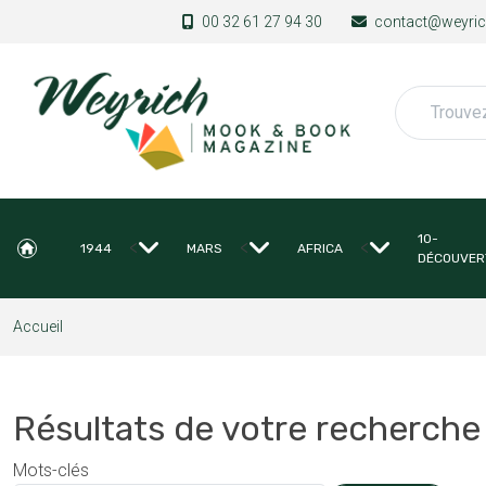
Aller au contenu principal
00 32 61 27 94 30
contact@weyrich
Rechercher
10-
<
<
<
1944
MARS
AFRICA
DÉCOUVER
Accueil
Résultats de votre recherche
Mots-clés