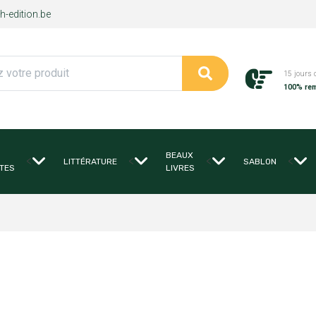
-edition.be
15 jours 
100% re
BEAUX
<
<
<
<
LITTÉRATURE
SABLON
TES
LIVRES