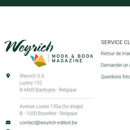
SERVICE C
Retour de ma
Demander un 
Weyrich S.A.
Questions fré
Luzery 152
B-6600 Bastogne - Belgique
Avenue Louise 130a (6e étage)
B - 1050 Bruxelles - Belgique
contact@weyrich-edition.be