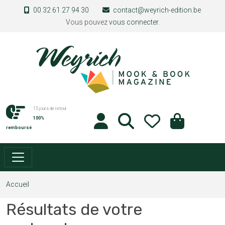
Aller au contenu principal
00 32 61 27 94 30
contact@weyrich-edition.be
Vous pouvez
vous connecter
.
15 jours de retour
100%
remboursé
Accueil
Résultats de votre