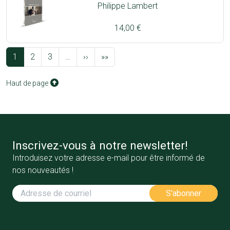
Philippe Lambert
14,00 €
Pagination
Page suivante
Dernière page
1
2
3
…
››
»»
Haut de page
Inscrivez-vous à notre newsletter!
Introduisez votre adresse e-mail pour être informé de
nos nouveautés !