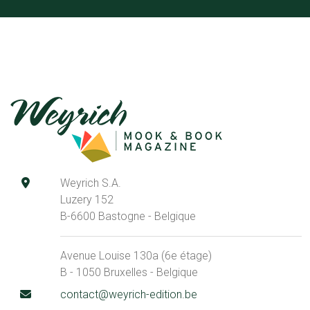
Weyrich S.A.
Luzery 152
B-6600 Bastogne - Belgique
Avenue Louise 130a (6e étage)
B - 1050 Bruxelles - Belgique
contact@weyrich-edition.be