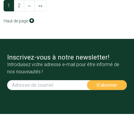
Pagination
Page suivante
Dernière page
1
2
››
»»
Haut de page
Inscrivez-vous à notre newsletter!
Introduisez votre adresse e-mail pour être informé de
nos nouveautés !