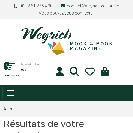
Aller au contenu principal
00 32 61 27 94 30
contact@weyrich-edition.be
Vous pouvez
vous connecter
.
15 jours de retour
100%
remboursé
Accueil
Résultats de votre