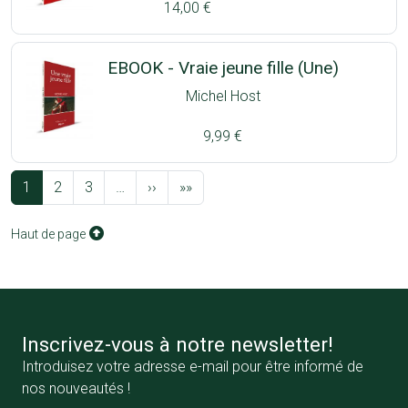
14,00 €
EBOOK - Vraie jeune fille (Une)
Michel Host
9,99 €
Pagination
Page suivante
Dernière page
1
2
3
…
››
»»
Haut de page
Inscrivez-vous à notre newsletter!
Introduisez votre adresse e-mail pour être informé de
nos nouveautés !