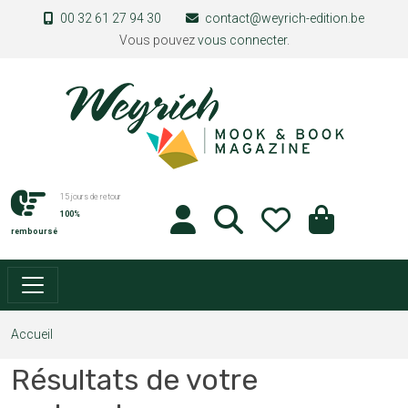
Aller au contenu principal
00 32 61 27 94 30
contact@weyrich-edition.be
Vous pouvez
vous connecter
.
15 jours de retour
100%
remboursé
Accueil
Résultats de votre