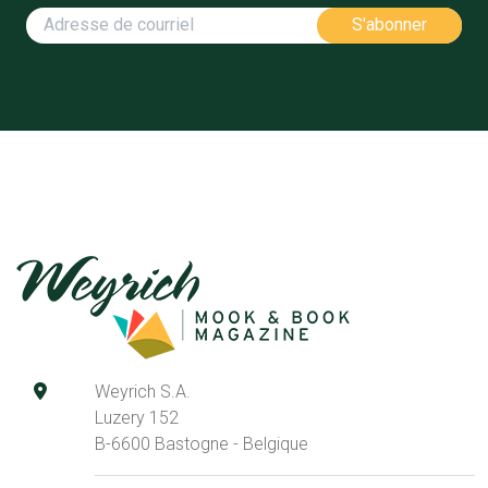
Weyrich S.A.
Luzery 152
B-6600 Bastogne - Belgique