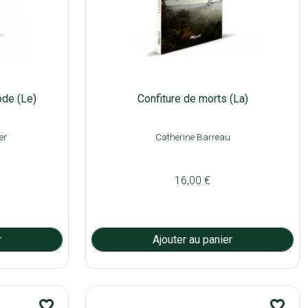
de (Le)
Confiture de morts (La)
er
Catherine Barreau
16,00 €
favorite_border
favorite_border