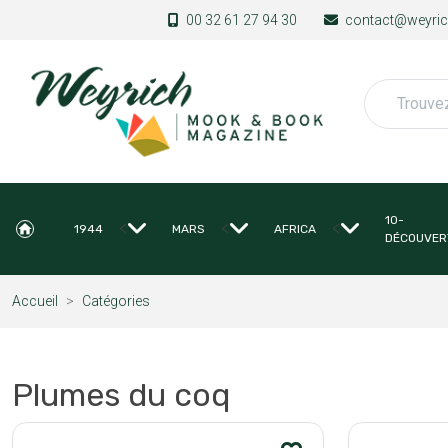
Aller au contenu principal
00 32 61 27 94 30
contact@weyrich
Rechercher
10-
<
<
<
1944
MARS
AFRICA
DÉCOUVER
Accueil
Catégories
Plumes du coq