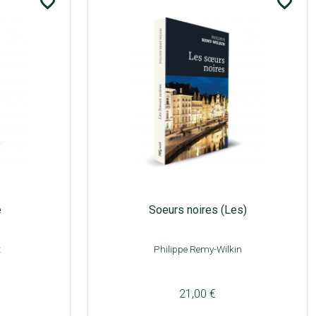
favorite_border
favorite_border
e
Soeurs noires (Les)
t
Philippe Remy-Wilkin
21,00 €