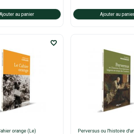
favorite_border
ahier orange (Le)
Perversus ou l'histoire d'u