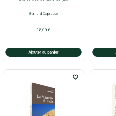
Bernard Caprasse
18,00 €
favorite_border