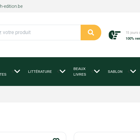
-edition.be
15 jours 
100% re
BEAUX
<
<
<
<
LITTÉRATURE
SABLON
TES
LIVRES