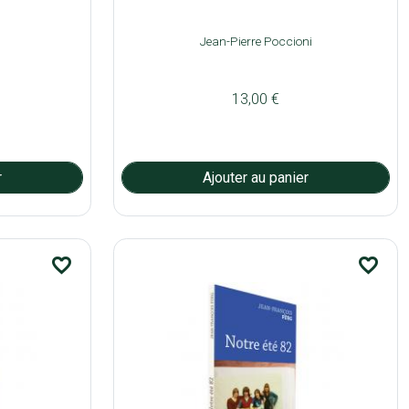
Jean-Pierre Poccioni
13,00 €
favorite_border
favorite_border