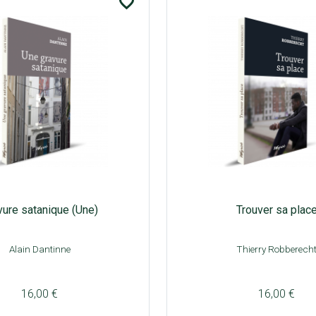
favorite_border
vure satanique (Une)
Trouver sa plac
Alain Dantinne
Thierry Robberech
16,00 €
16,00 €