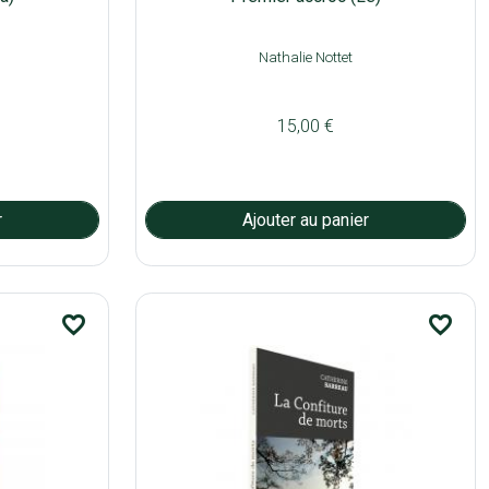
Nathalie Nottet
15,00 €
favorite_border
favorite_border