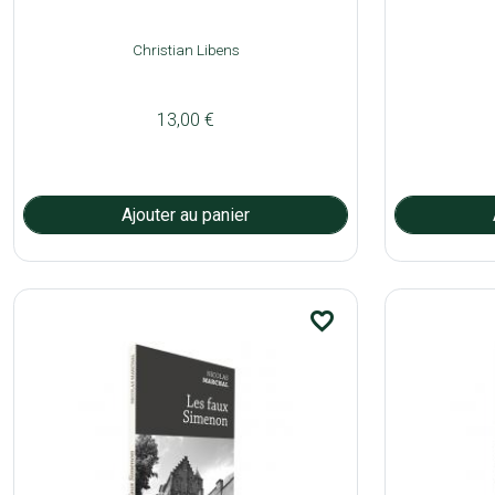
Christian Libens
13,00 €
favorite_border