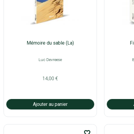
Mémoire du sable (La)
Fi
Luc Devreese
14,00 €
favorite_border