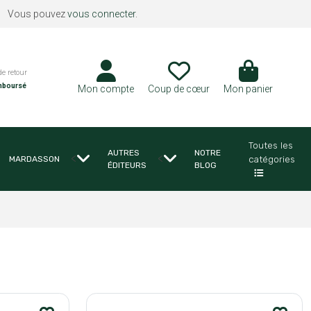
Vous pouvez
vous connecter
.
de retour
mboursé
Mon compte
Coup de cœur
Mon panier
Toutes les
AUTRES
NOTRE
<
<
catégories
MARDASSON
ÉDITEURS
BLOG