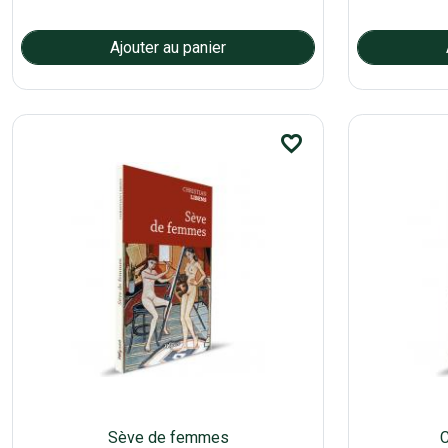
favorite_border
Sève de femmes
C