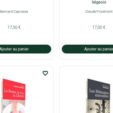
liégeois
Bernard Caprasse
Claude Froidmont
17,50 €
17,00 €
favorite_border