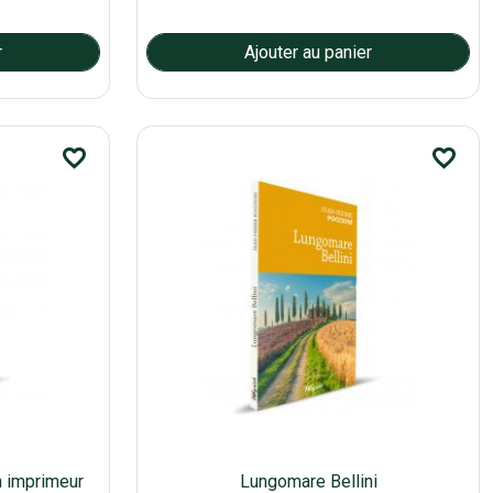
favorite_border
favorite_border
n imprimeur
Lungomare Bellini