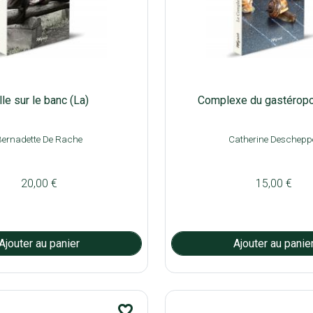
lle sur le banc (La)
Complexe du gastéropo
Bernadette De Rache
Catherine Deschepp
20,00 €
15,00 €
favorite_border