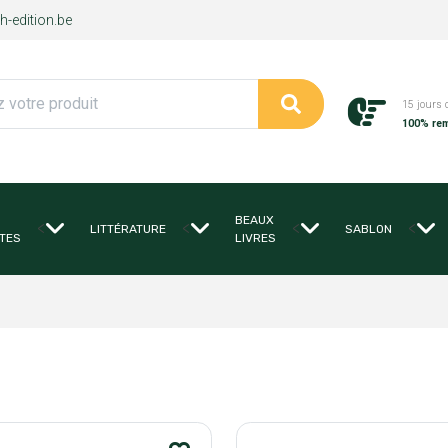
-edition.be
15 jours 
100% re
BEAUX
<
<
<
<
LITTÉRATURE
SABLON
TES
LIVRES