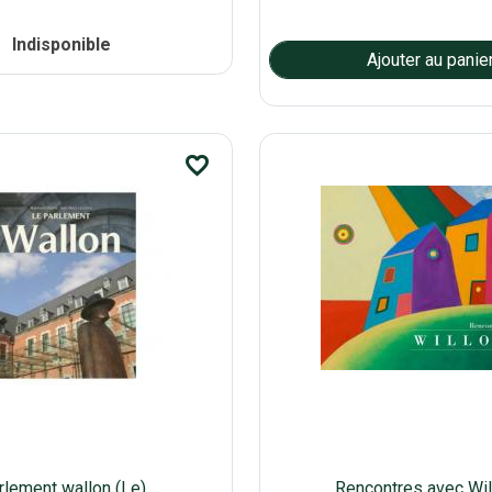
Indisponible
favorite_border
rlement wallon (Le)
Rencontres avec Wi