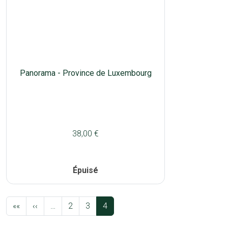
Panorama - Province de Luxembourg
38,00 €
Épuisé
Pagination
Première page
Page précédente
««
‹‹
…
2
3
4