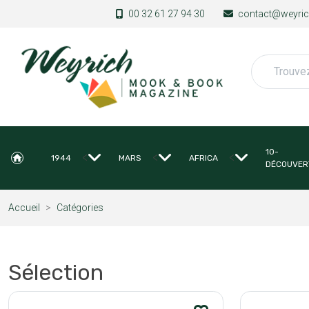
Aller au contenu principal
00 32 61 27 94 30
contact@weyrich
Rechercher
10-
<
<
<
1944
MARS
AFRICA
DÉCOUVER
Accueil
Catégories
Sélection