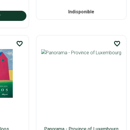
Indisponible
favorite_border
favorite_border
lloos
Panorama - Province of Luxembourg