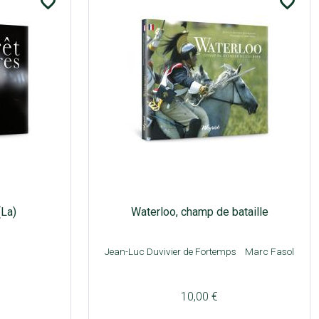
favorite_border
favorite_border
(La)
Waterloo, champ de bataille
Jean-Luc Duvivier de Fortemps
Marc Fasol
10,00 €