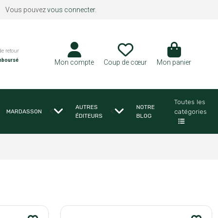
Vous pouvez
vous connecter
.
de retour
mboursé
Mon compte
Coup de cœur
Mon panier
Toutes les
AUTRES
NOTRE
<
<
catégories
MARDASSON
ÉDITEURS
BLOG