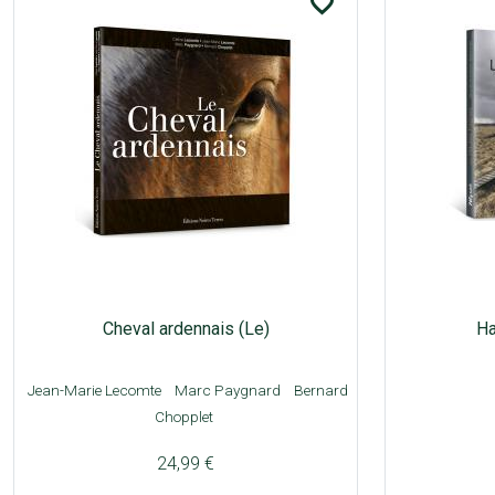
favorite_border
Cheval ardennais (Le)
Ha
Jean-Marie Lecomte
Marc Paygnard
Bernard
Chopplet
24,99 €