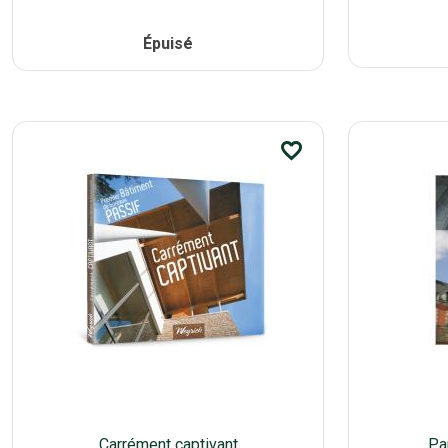
Épuisé
favorite_border
Carrément captivant
Pa