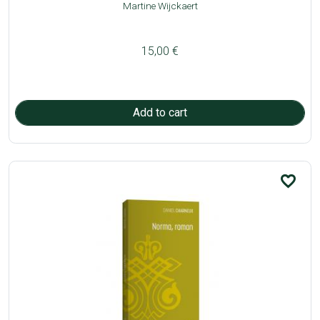
Martine Wijckaert
15,00 €
favorite_border