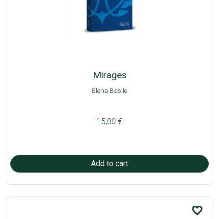
Mirages
Elena Basile
15,00 €
favorite_border