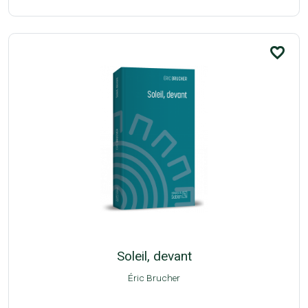
favorite_border
Soleil, devant
Éric Brucher