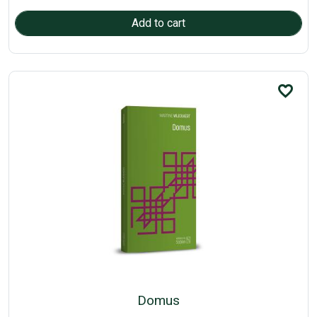
favorite_border
Domus