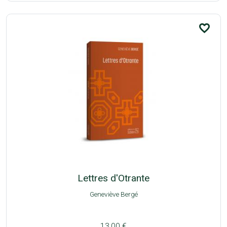
favorite_border
Lettres d'Otrante
Geneviève Bergé
13,00 €