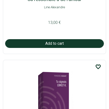
Line Alexandre
13,00 €
favorite_border