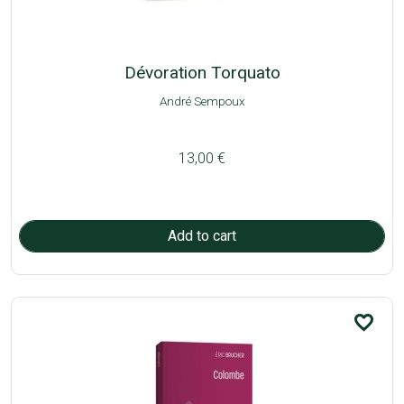
Dévoration Torquato
André Sempoux
13,00 €
favorite_border