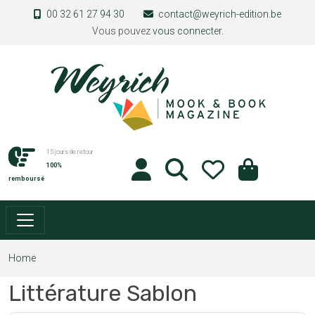
Skip to main content
00 32 61 27 94 30
contact@weyrich-edition.be
Vous pouvez
vous connecter
.
15 jours de retour
100%
remboursé
Home
Littérature Sablon