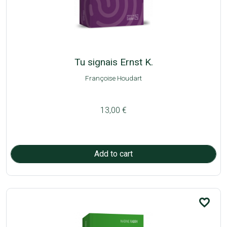
Tu signais Ernst K.
Françoise Houdart
13,00 €
favorite_border