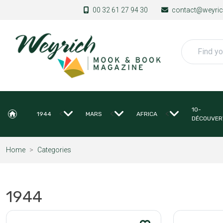
Skip to main content
00 32 61 27 94 30
contact@weyrich
Search
10-
<
<
<
1944
MARS
AFRICA
DÉCOUVER
Home
Categories
1944