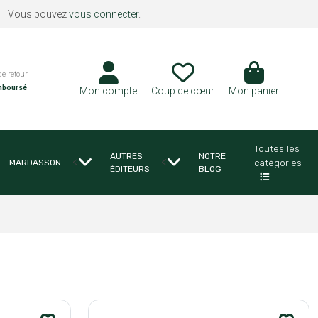
Vous pouvez
vous connecter
.
de retour
mboursé
Mon compte
Coup de cœur
Mon panier
Toutes les
AUTRES
NOTRE
<
<
catégories
MARDASSON
ÉDITEURS
BLOG