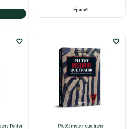
Épuisé
favorite_border
favorite_border
dans l'enfer
Plutôt mourir que trahir