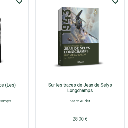
favorite_border
favorite_border
ce (Les)
Sur les traces de Jean de Selys
Longchamps
scamps
Marc Audrit
28,00 €