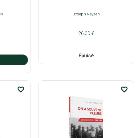
en
Joseph Neysen
26,00 €
Épuisé
favorite_border
favorite_border