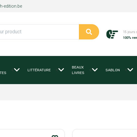
-edition.be
15 jours 
100% re
BEAUX
<
<
<
<
LITTÉRATURE
SABLON
TES
LIVRES