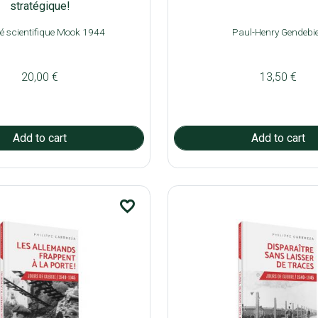
stratégique!
é scientifique Mook 1944
Paul-Henry Gendebi
20,00 €
13,50 €
favorite_border