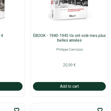
 4
EBOOK - 1940-1945 Ils ont volé mes plus
belles années
Philippe Carrozza
20,99 €
favorite_border
favorite_border