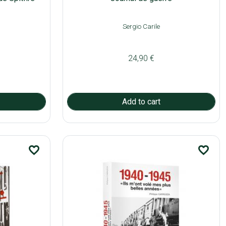
Sergio Carile
24,90 €
favorite_border
favorite_border