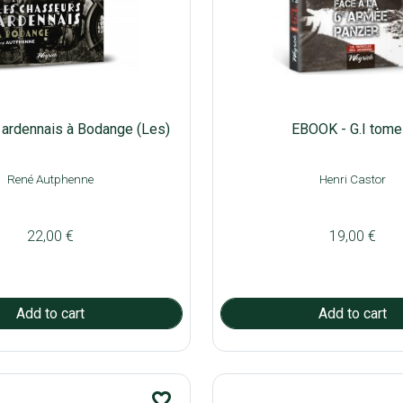
ardennais à Bodange (Les)
EBOOK - G.I tome
René Autphenne
Henri Castor
22,00 €
19,00 €
favorite_border