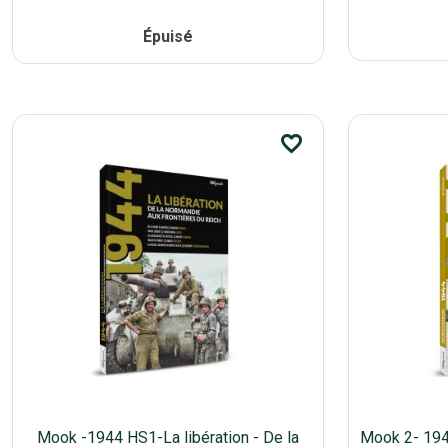
Épuisé
favorite_border
Mook -1944 HS1-La libération - De la
Mook 2- 1944