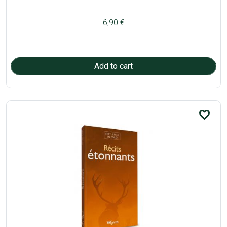
6,90 €
favorite_border