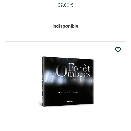
39,00 €
Indisponible
favorite_border