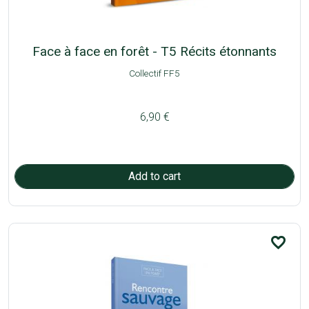
Face à face en forêt - T5 Récits étonnants
Collectif FF5
6,90 €
favorite_border