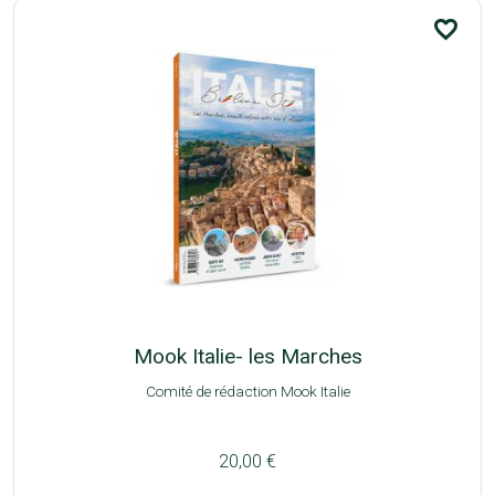
favorite_border
Mook Italie- les Marches
Comité de rédaction Mook Italie
20,00 €