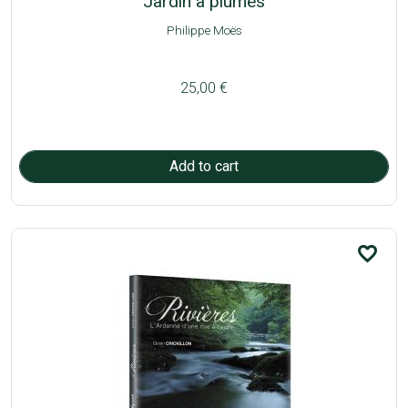
Jardin à plumes
Philippe Moës
25,00 €
favorite_border