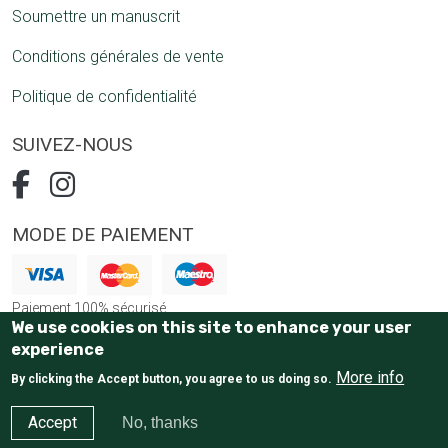
Soumettre un manuscrit
Conditions générales de vente
Politique de confidentialité
SUIVEZ-NOUS
MODE DE PAIEMENT
Paiement 100% sécurisé
We use cookies on this site to enhance your user
experience
More info
By clicking the Accept button, you agree to us doing so.
Accept
No, thanks
E-Commerce website
by Tostaky