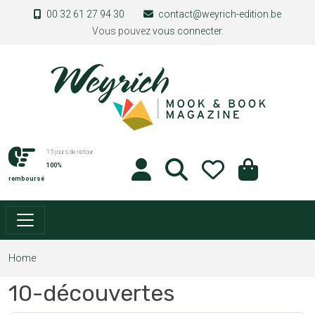
Skip to main content
00 32 61 27 94 30
contact@weyrich-edition.be
Vous pouvez
vous connecter
.
15 jours de retour
100%
remboursé
Home
10-découvertes