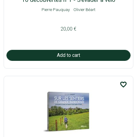
Pierre Pauquay
Olivier Béart
20,00 €
favorite_border