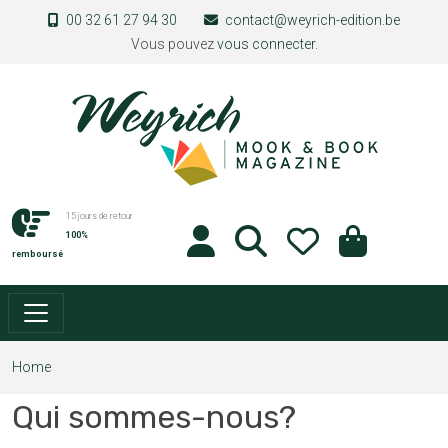
Skip to main content
00 32 61 27 94 30
contact@weyrich-edition.be
Vous pouvez
vous connecter
.
15 jours de retour
100%
remboursé
Home
Qui sommes-nous?