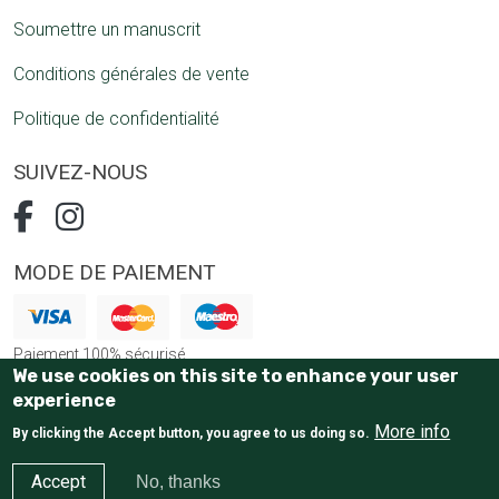
Soumettre un manuscrit
Conditions générales de vente
Politique de confidentialité
SUIVEZ-NOUS
MODE DE PAIEMENT
Paiement 100% sécurisé
We use cookies on this site to enhance your user
experience
More info
By clicking the Accept button, you agree to us doing so.
Accept
No, thanks
E-Commerce website
by Tostaky