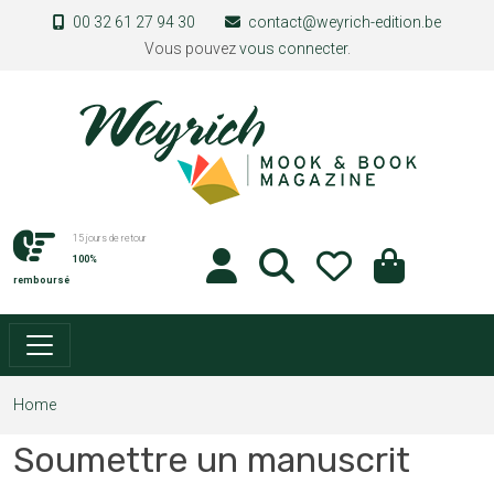
Skip to main content
00 32 61 27 94 30
contact@weyrich-edition.be
Vous pouvez
vous connecter
.
15 jours de retour
100%
remboursé
Home
Soumettre un manuscrit