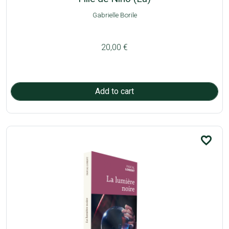
Gabrielle Borile
20,00 €
favorite_border