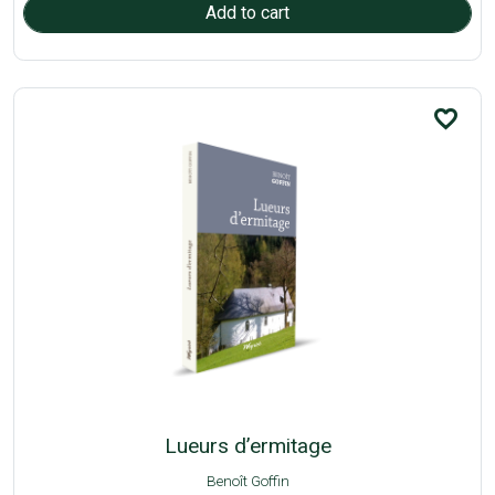
favorite_border
Lueurs d’ermitage
Benoît Goffin