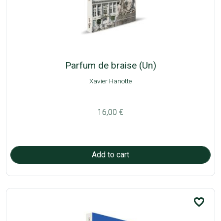
Parfum de braise (Un)
Xavier Hanotte
16,00 €
favorite_border