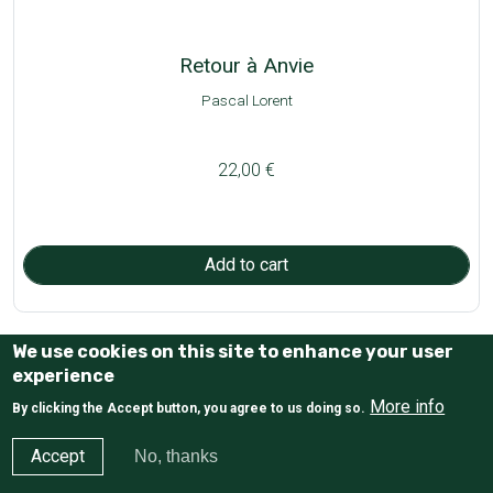
Retour à Anvie
Pascal Lorent
22,00 €
Pagination
We use cookies on this site to enhance your user
Next page
Last page
1
2
3
…
››
»»
experience
More info
By clicking the Accept button, you agree to us doing so.
Haut de page
Accept
No, thanks