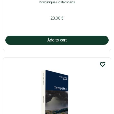
Dominique Costermans
20,00 €
favorite_border