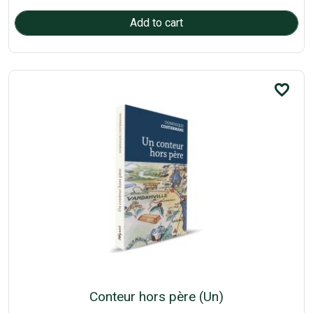
favorite_border
Conteur hors père (Un)