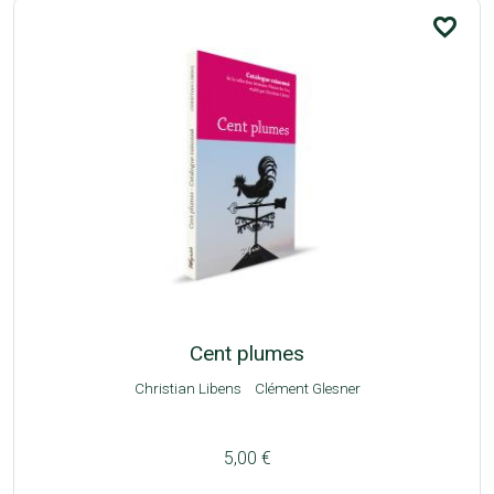
favorite_border
Cent plumes
Christian Libens
Clément Glesner
5,00 €