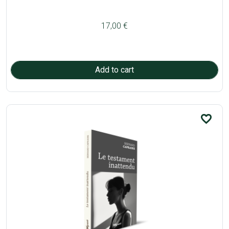
17,00 €
favorite_border