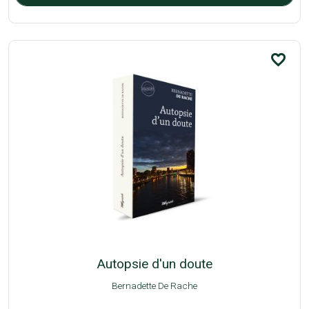
favorite_border
Autopsie d'un doute
Bernadette De Rache