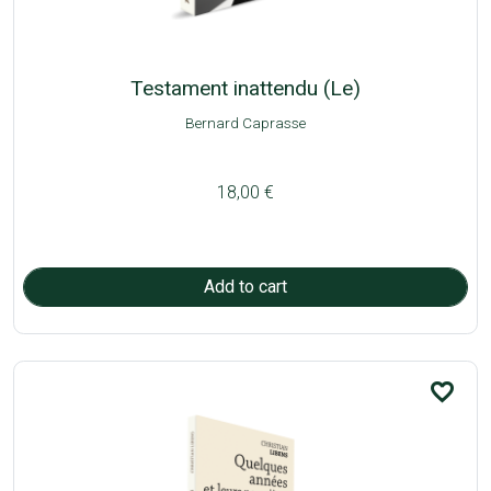
Testament inattendu (Le)
Bernard Caprasse
18,00 €
favorite_border