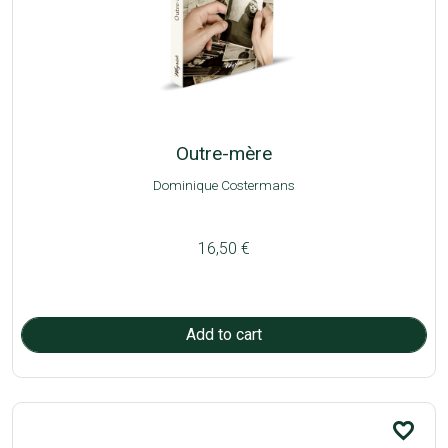
Outre-mère
Dominique Costermans
16,50 €
favorite_border