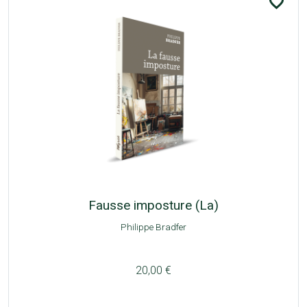
favorite_border
Fausse imposture (La)
Philippe Bradfer
20,00 €