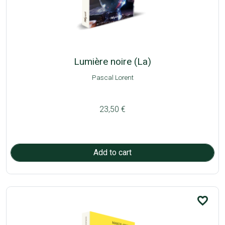
Lumière noire (La)
Pascal Lorent
23,50 €
favorite_border