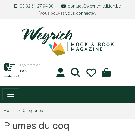
Skip to main content
00 32 61 27 94 30
contact@weyrich-edition.be
Vous pouvez
vous connecter
.
15 jours de retour
100%
remboursé
Home
Categories
Plumes du coq