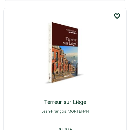
favorite_border
Terreur sur Liège
Jean-François MORTEHAN
20,00 €